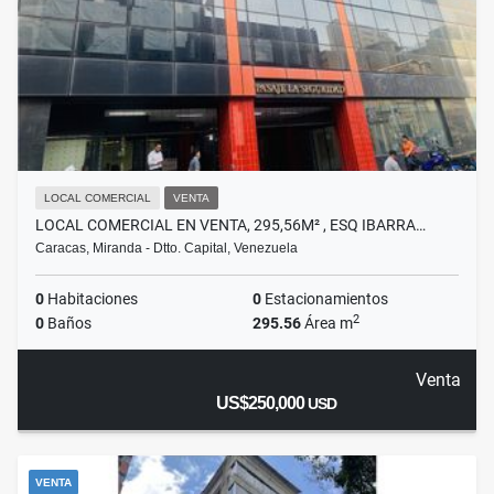
LOCAL COMERCIAL
VENTA
LOCAL COMERCIAL EN VENTA, 295,56M² , ESQ IBARRA…
Caracas, Miranda - Dtto. Capital, Venezuela
0
Habitaciones
0
Estacionamientos
2
0
Baños
295.56
Área m
Venta
US$250,000
USD
VENTA