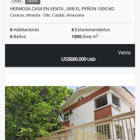
CASA
VENTA
HERMOSA CASA EN VENTA , URB EL PEÑON 1000 M2
Caracas, Miranda - Dtto. Capital, Venezuela
6
Habitaciones
6
Estacionamientos
2
6
Baños
1000
Área m
Venta
US$680,000
USD