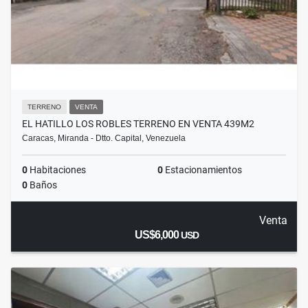
TERRENO
VENTA
EL HATILLO LOS ROBLES TERRENO EN VENTA 439M2
Caracas, Miranda - Dtto. Capital, Venezuela
0
Habitaciones
0
Estacionamientos
0
Baños
Venta
US$6,000
USD