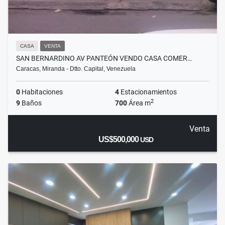
CASA
VENTA
SAN BERNARDINO AV PANTEÓN VENDO CASA COMER…
Caracas, Miranda - Dtto. Capital, Venezuela
0
Habitaciones
4
Estacionamientos
2
9
Baños
700
Área m
Venta
US$500,000
USD