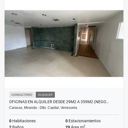
CONSULTORIO
ALQUILER
OFICINAS EN ALQUILER DESDE 29M2 A 359M2 (NEGO…
Caracas, Miranda - Dtto. Capital, Venezuela
0
Habitaciones
0
Estacionamientos
2
2
Baños
29
Área m