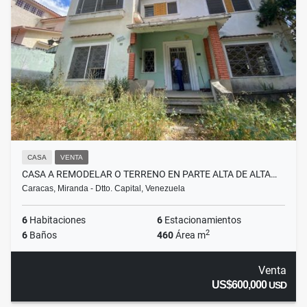
CASA
VENTA
CASA A REMODELAR O TERRENO EN PARTE ALTA DE ALTA…
Caracas, Miranda - Dtto. Capital, Venezuela
6
Habitaciones
6
Estacionamientos
2
6
Baños
460
Área m
Venta
US$600,000
USD