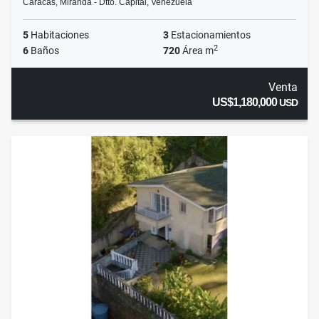
Caracas, Miranda - Dtto. Capital, Venezuela
5
Habitaciones
3
Estacionamientos
2
6
Baños
720
Área m
Venta
US$1,180,000
USD