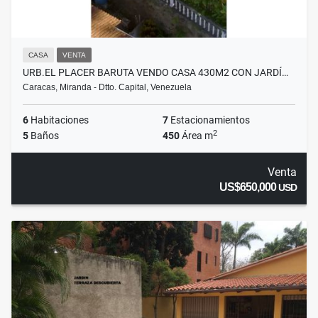
CASA
VENTA
URB.EL PLACER BARUTA VENDO CASA 430M2 CON JARDÍ…
Caracas, Miranda - Dtto. Capital, Venezuela
6
Habitaciones
7
Estacionamientos
2
5
Baños
450
Área m
Venta
US$650,000
USD