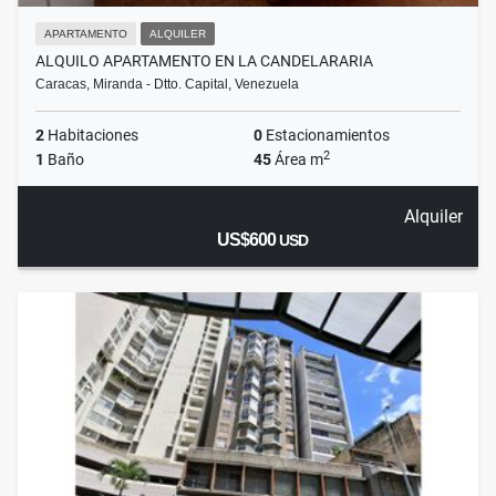
APARTAMENTO
ALQUILER
ALQUILO APARTAMENTO EN LA CANDELARARIA
Caracas, Miranda - Dtto. Capital, Venezuela
2
Habitaciones
0
Estacionamientos
2
1
Baño
45
Área m
Alquiler
US$600
USD