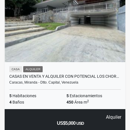
CASA
ALQUILER
CASAS EN VENTA Y ALQUILER CON POTENCIAL LOS CHOR…
Caracas, Miranda - Dtto. Capital, Venezuela
5
Habitaciones
5
Estacionamientos
2
4
Baños
450
Área m
Alquiler
US$5,000
USD