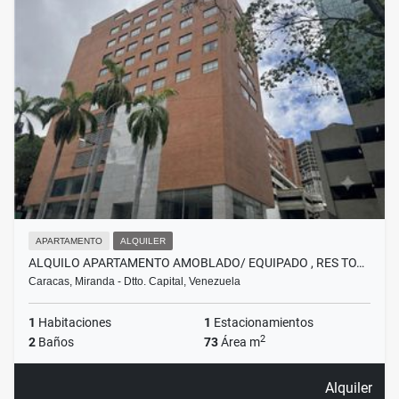
APARTAMENTO
ALQUILER
ALQUILO APARTAMENTO AMOBLADO/ EQUIPADO , RES TO…
Caracas, Miranda - Dtto. Capital, Venezuela
1
Habitaciones
1
Estacionamientos
2
2
Baños
73
Área m
Alquiler