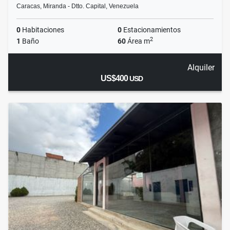
Caracas, Miranda - Dtto. Capital, Venezuela
0
Habitaciones
0
Estacionamientos
2
1
Baño
60
Área m
Alquiler
US$400
USD