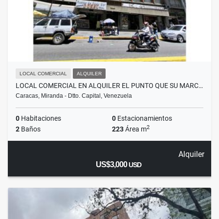
LOCAL COMERCIAL
ALQUILER
LOCAL COMERCIAL EN ALQUILER EL PUNTO QUE SU MARC…
Caracas, Miranda - Dtto. Capital, Venezuela
0
Habitaciones
0
Estacionamientos
2
2
Baños
223
Área m
Alquiler
US$3,000
USD