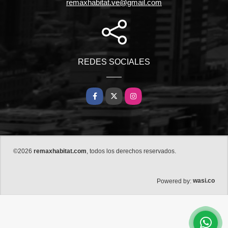
remaxhabitat.ve@gmail.com
REDES SOCIALES
Facebook
X
Instagram
©2026
remaxhabitat.com
, todos los derechos reservados.
wasi.co
Powered by: