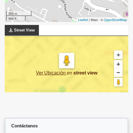
200 m
500 ft
Leaflet
| Wasi - ©
OpenStreetMap
Street View
Ver Ubicación
en
street view
Contáctanos