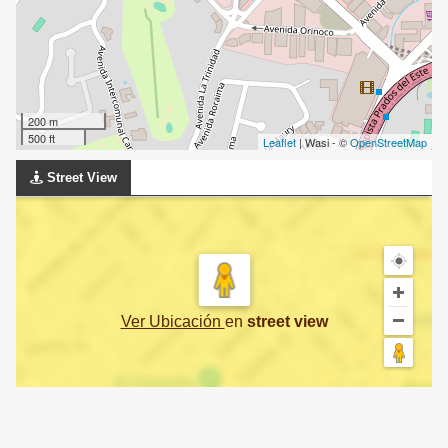
200 m
500 ft
Leaflet
| Wasi - ©
OpenStreetMap
Street View
Ver Ubicación
en
street view