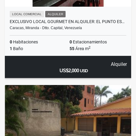
LOCAL COMERCIAL
ALQUILER
EXCLUSIVO LOCAL GOURMET EN ALQUILER: EL PUNTO ES…
Caracas, Miranda - Dtto. Capital, Venezuela
0
Habitaciones
0
Estacionamientos
2
1
Baño
55
Área m
Alquiler
US$2,000
USD