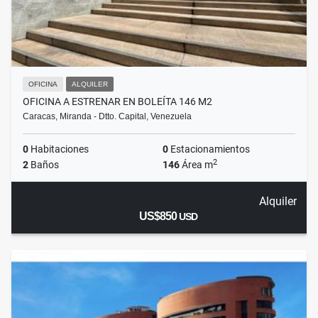
OFICINA
ALQUILER
OFICINA A ESTRENAR EN BOLEÍTA 146 M2
Caracas, Miranda - Dtto. Capital, Venezuela
0
Habitaciones
0
Estacionamientos
2
2
Baños
146
Área m
Alquiler
US$850
USD