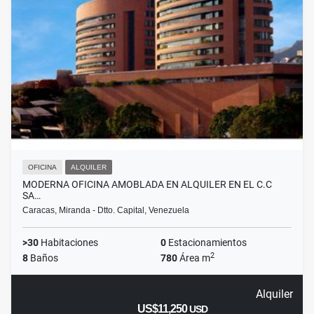
OFICINA
ALQUILER
MODERNA OFICINA AMOBLADA EN ALQUILER EN EL C.C
SA…
Caracas, Miranda - Dtto. Capital, Venezuela
>30
Habitaciones
0
Estacionamientos
2
8
Baños
780
Área m
Alquiler
US$11,250
USD