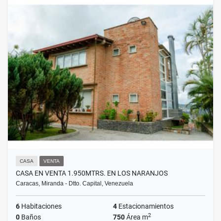
CASA
VENTA
CASA EN VENTA 1.950MTRS. EN LOS NARANJOS
Caracas, Miranda - Dtto. Capital, Venezuela
6
Habitaciones
4
Estacionamientos
2
0
Baños
750
Área m