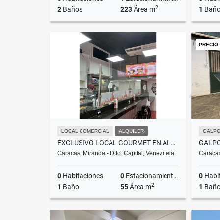
2
2
Baños
223
Área m
1
Bañ
Alquiler
PRECIO
US$3,200
LOCAL COMERCIAL
ALQUILER
GALPO
EXCLUSIVO LOCAL GOURMET EN ALQUILER: EL PUNTO ESTRATÉGICOLA CANDELARIA
Caracas, Miranda - Dtto. Capital, Venezuela
Caracas
0
Habitaciones
0
Estacionamientos
0
Habi
2
1
Baño
55
Área m
1
Bañ
Alquiler