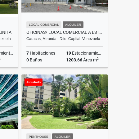
LOCAL COMERCIAL
ALQUILER
UNITA
OFICINAS/ LOCAL COMERCIAL A ESTRENAR EN BOLEÍTA NORTE.1203,66 M2
nezuela
Caracas, Miranda - Dtto. Capital, Venezuela
ientos
7
Habitaciones
19
Estacionamientos
2
2
0
Baños
1203.66
Área m
Venta
Venta
Alquiler
Alquilado
US$962,928
US$7,221
PENTHOUSE
ALQUILER