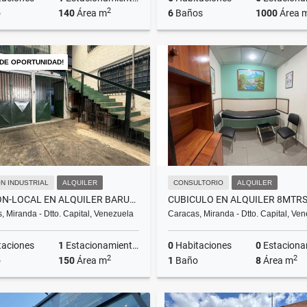
2
o
140
Área m
6
Baños
1000
Área 
Alquiler
 DE OPORTUNIDAD!
US$1,950
US$680,000
N INDUSTRIAL
ALQUILER
CONSULTORIO
ALQUILER
GALPON-LOCAL EN ALQUILER BARUTA 3
, Miranda - Dtto. Capital, Venezuela
Caracas, Miranda - Dtto. Capital, Ve
taciones
1
Estacionamientos
0
Habitaciones
0
Estacionam
2
2
o
150
Área m
1
Baño
8
Área m
Alquiler
A