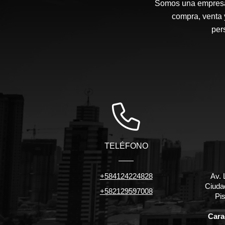
Somos una empresa d
compra, venta 
per
TELÉFONO
+584124224828
Av. 
Ciuda
+582129597008
Pis
Carac