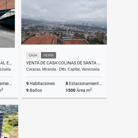
US$250,000
CASA
VENTA
GALPÓN INDUSTRIAL/COMERCIAL EN ALQUILER / BOLEÍTA SUR
VENTA DE CASA COLINAS DE SANTA MONIICA
nezuela
Caracas, Miranda - Dtto. Capital, Venezuela
ientos
9
Habitaciones
8
Estacionamientos
2
2
m
9
Baños
1500
Área m
lquiler
Venta
US$2,000,000