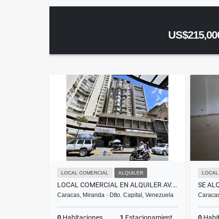
US$215,00
LOCAL COMERCIAL
ALQUILER
LOCAL
LOCAL COMERCIAL EN ALQUILER AV. FUERZAS ARMADAS A PIE DE CALLE
Caracas, Miranda - Dtto. Capital, Venezuela
Caracas
0
Habitaciones
1
Estacionamientos
0
Habi