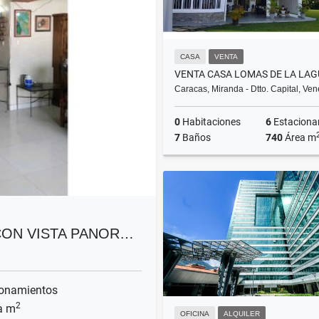
CASA
VENTA
VENTA CASA LOMAS DE LA LAG
Caracas, Miranda - Dtto. Capital, Ve
0
Habitaciones
6
Estacionam
7
Baños
740
Área m
US$690,000
CON VISTA PANOR…
onamientos
2
a m
OFICINA
ALQUILER