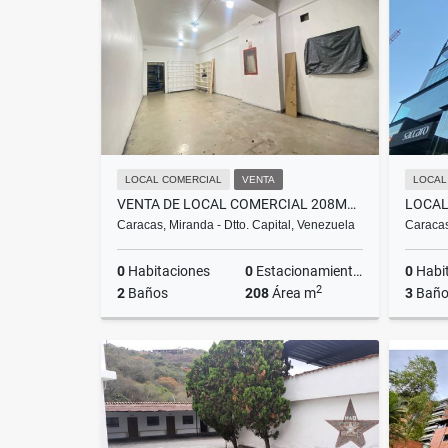
US$2,000
LOCAL COMERCIAL
VENTA
LOCAL
VENTA DE LOCAL COMERCIAL 208M2 EN LA CANDELARIA NORTE 99000$
Caracas, Miranda - Dtto. Capital, Venezuela
Caracas
0
Habitaciones
0
Estacionamientos
0
Habi
2
2
Baños
208
Área m
3
Baño
Venta
US$99,000