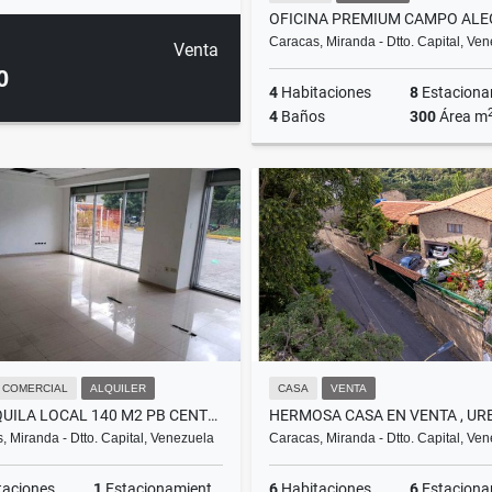
Caracas, Miranda - Dtto. Capital, Ve
Venta
0
4
Habitaciones
8
Estacionam
4
Baños
300
Área m
A
US$7,500
 COMERCIAL
ALQUILER
CASA
VENTA
SE ALQUILA LOCAL 140 M2 PB CENTRO COMERCIAL EN LOS CHAGUARAMOS
, Miranda - Dtto. Capital, Venezuela
Caracas, Miranda - Dtto. Capital, Ve
taciones
1
Estacionamientos
6
Habitaciones
6
Estacionam