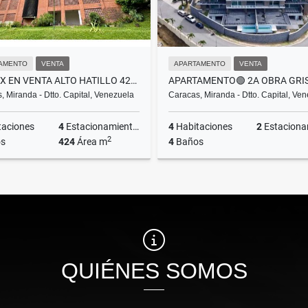
AMENTO
VENTA
APARTAMENTO
VENTA
DUPLEX EN VENTA ALTO HATILLO 424M2
, Miranda - Dtto. Capital, Venezuela
Caracas, Miranda - Dtto. Capital, Ve
taciones
4
Estacionamientos
4
Habitaciones
2
Estacionam
2
s
424
Área m
4
Baños
Venta
US$300,000
US$261,000
QUIÉNES SOMOS