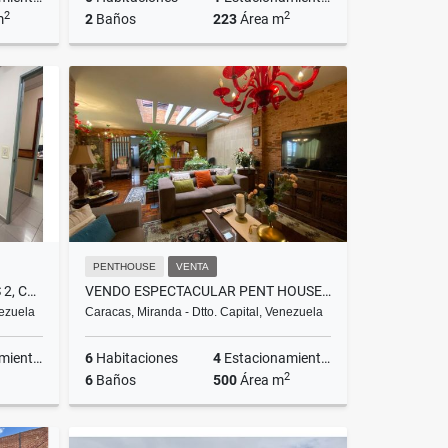
2
2
m
2
Baños
223
Área m
Venta
Alquiler
US$3,200
PENTHOUSE
VENTA
CUBICULO EN ALQUILER 8MTRS 2, CATIA
VENDO ESPECTACULAR PENT HOUSE EN URB. LA FLORIDA 500M2
nezuela
Caracas, Miranda - Dtto. Capital, Venezuela
ientos
6
Habitaciones
4
Estacionamientos
2
6
Baños
500
Área m
lquiler
Venta