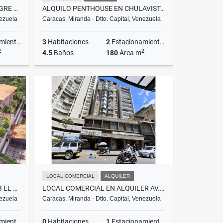
OFICINA PREMIUM CAMPO ALEGRE 300M² CENTRO EMPRESARIAL LA ESMERALDA
ALQUILO PENTHOUSE EN CHULAVISTA CON TERRAZA VISTA AL ÁVILA, 180M² ,
nezuela
Caracas, Miranda - Dtto. Capital, Venezuela
ientos
3
Habitaciones
2
Estacionamientos
2
2
4.5
Baños
180
Área m
lquiler
Alquiler
US$2,350
LOCAL COMERCIAL
ALQUILER
HERMOSA CASA EN VENTA , URB EL PEÑON 1000 M2
LOCAL COMERCIAL EN ALQUILER AV. FUERZAS ARMADAS A PIE DE CALLE
nezuela
Caracas, Miranda - Dtto. Capital, Venezuela
ientos
0
Habitaciones
1
Estacionamientos