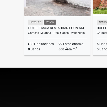
HOTELES
VENTA
APART
HOTEL TASCA RESTAURANT CON AMPLIO SALON DE EVENTOS
Caracas, Miranda - Dtto. Capital, Venezuela
Caracas
>30
Habitaciones
29
Estacionamientos
5
Habi
2
0
Baños
800
Área m
5
Baño
Venta
US$250,000