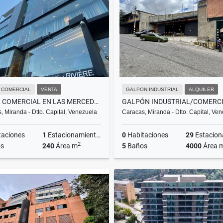
US$1,200
US$250
 COMERCIAL
VENTA
GALPON INDUSTRIAL
ALQUILER
LOCAL COMERCIAL EN LAS MERCEDES 240
, Miranda - Dtto. Capital, Venezuela
Caracas, Miranda - Dtto. Capital, Ve
taciones
1
Estacionamientos
0
Habitaciones
29
Estacionam
2
s
240
Área m
5
Baños
4000
Área 
Venta
A
US$890,000
US$18,000