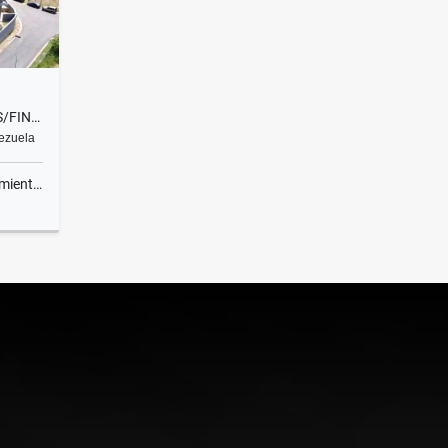
APARTAMENTO🟢 2A OBRA GRIS/FINANCIADO 180M 4H-5B-2P-1M ALTO HATILLO
nezuela
ientos
Venta