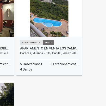
US$1,600
APARTAMENTO
VENTA
ALQUILER DE RESTAURANTE AMOBLADO EN PLAZA EL HATILLO NEG
APARTAMENTO EN VENTA LOS CAMPITOS 320MTS
nezuela
Caracas, Miranda - Dtto. Capital, Venezuela
ientos
5
Habitaciones
5
Estacionamientos
2
4
Baños
lquiler
Venta
US$750,000