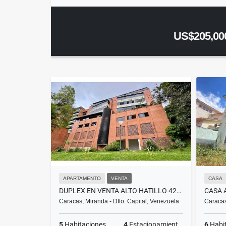
US$205,00
APARTAMENTO
VENTA
CASA
DUPLEX EN VENTA ALTO HATILLO 424M2
Caracas, Miranda - Dtto. Capital, Venezuela
Caracas
5
Habitaciones
4
Estacionamientos
6
Habi