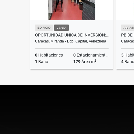
EDIFICIO
VENTA
APART
OPORTUNIDAD ÚNICA DE INVERSIÓN: EDIFICACIÓN COMERCIAL DE TRADICIÓN FAM
Caracas, Miranda - Dtto. Capital, Venezuela
Caracas
0
Habitaciones
0
Estacionamientos
3
Habi
2
1
Baño
179
Área m
4
Baño
Venta
US$320,000