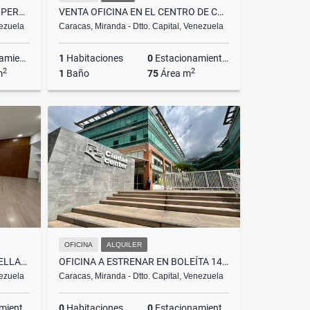
HOTEL Y TASCA TOTALMENTE OPERATIVO EN VENTA
VENTA OFICINA EN EL CENTRO DE CARACAS DE 75M2 A 30.000$
nezuela
Caracas, Miranda - Dtto. Capital, Venezuela
ientos
1
Habitaciones
0
Estacionamientos
2
2
m
1
Baño
75
Área m
Venta
Venta
US$30,000
OFICINA
ALQUILER
OFICINA EN ALQUILER LA CASTELLANA
OFICINA A ESTRENAR EN BOLEÍTA 146 M2
nezuela
Caracas, Miranda - Dtto. Capital, Venezuela
ientos
0
Habitaciones
0
Estacionamientos