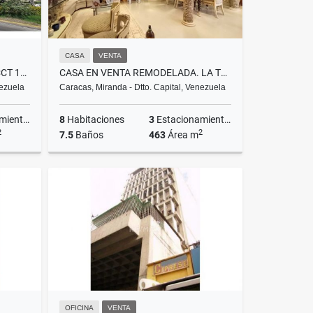
CASA
VENTA
OFICINA EN ALQUILER EN EL CCCT 126M2
CASA EN VENTA REMODELADA. LA TRINIDAD -SOROKAIMA
nezuela
Caracas, Miranda - Dtto. Capital, Venezuela
ientos
8
Habitaciones
3
Estacionamientos
2
2
7.5
Baños
463
Área m
lquiler
Venta
US$410,000
OFICINA
VENTA