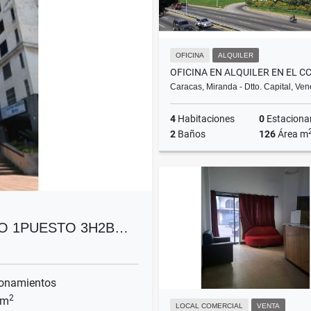
OFICINA
ALQUILER
Caracas, Miranda - Dtto. Capital, Ve
4
Habitaciones
0
Estacionam
2
Baños
126
Área m
A
US$2,100
O 1PUESTO 3H2B…
onamientos
2
 m
LOCAL COMERCIAL
VENTA