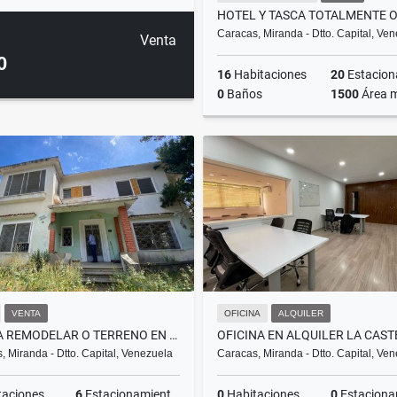
Caracas, Miranda - Dtto. Capital, Ve
Venta
0
16
Habitaciones
20
Estacionam
0
Baños
1500
Área 
US$590,000
VENTA
OFICINA
ALQUILER
CASA A REMODELAR O TERRENO EN PARTE ALTA DE ALTAMIRA CON PROYECTO
, Miranda - Dtto. Capital, Venezuela
Caracas, Miranda - Dtto. Capital, Ve
taciones
6
Estacionamientos
0
Habitaciones
0
Estacionam