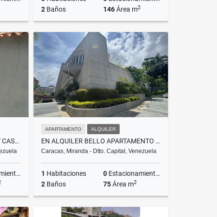
2
2
Baños
146
Área m
lquiler
Alquiler
US$850
APARTAMENTO
ALQUILER
EN VENTA PARCELA 4000 MTS Y CASA PARA REMODELAR GAVILÁN EL HATILLO
EN ALQUILER BELLO APARTAMENTO EN ALTAMIRA 74M²
nezuela
Caracas, Miranda - Dtto. Capital, Venezuela
ientos
1
Habitaciones
0
Estacionamientos
2
2
2
Baños
75
Área m
Venta
Alquiler