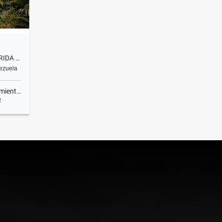
CASA COMERCIAL EN ALTA FLORIDA 699M2 CONSTRUCCIÓN 933M2 DE TRRNO
nezuela
ientos
2
lquiler