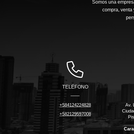
Somos una empresa d
compra, venta 
per
TELÉFONO
+584124224828
Av. 
Ciuda
+582129597008
Pis
Carac