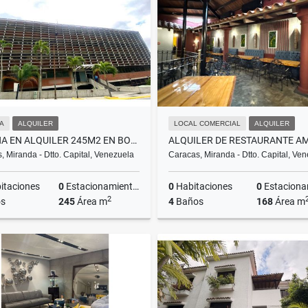
US$1,000
US$110,000
NA
ALQUILER
LOCAL COMERCIAL
ALQUILER
OFICINA EN ALQUILER 245M2 EN BOLEITA NORTE
, Miranda - Dtto. Capital, Venezuela
Caracas, Miranda - Dtto. Capital, Ve
itaciones
0
Estacionamientos
0
Habitaciones
0
Estacionam
2
s
245
Área m
4
Baños
168
Área m
Alquiler
A
US$2,000
US$3,500