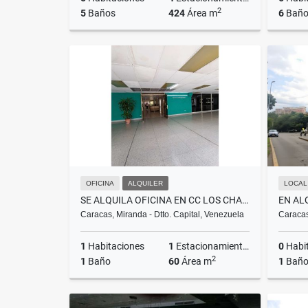
2
5
Baños
424
Área m
6
Baño
Venta
US$300,000
OFICINA
ALQUILER
LOCAL
SE ALQUILA OFICINA EN CC LOS CHAGUARAMOS
Caracas, Miranda - Dtto. Capital, Venezuela
Caracas
1
Habitaciones
1
Estacionamientos
0
Habi
2
1
Baño
60
Área m
1
Bañ
Alquiler