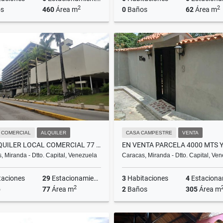
2
2
s
460
Área m
0
Baños
62
Área m
Venta
A
US$600,000
US$1,000
 COMERCIAL
ALQUILER
CASA CAMPESTRE
VENTA
EN ALQUILER LOCAL COMERCIAL 77 MTS LOS CHAGUARAMOS
, Miranda - Dtto. Capital, Venezuela
Caracas, Miranda - Dtto. Capital, Ve
taciones
29
Estacionamientos
3
Habitaciones
4
Estacionam
2
o
77
Área m
2
Baños
305
Área m
Alquiler