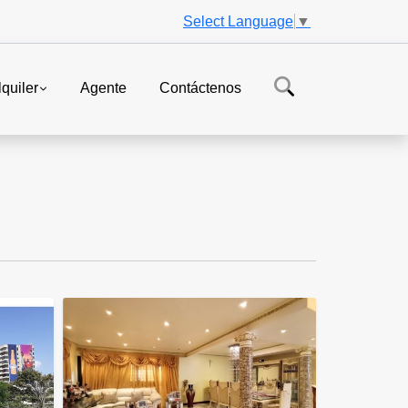
Select Language
▼
lquiler
Agente
Contáctenos