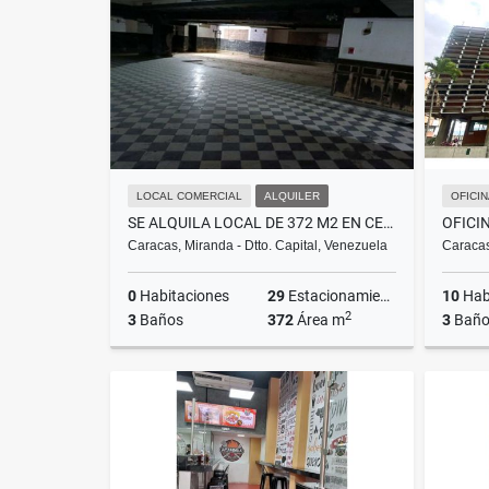
US$450
LOCAL COMERCIAL
ALQUILER
OFICI
SE ALQUILA LOCAL DE 372 M2 EN CENTRO COMERCIAL LOS CHAGUARAMOS
Caracas, Miranda - Dtto. Capital, Venezuela
Caracas
0
Habitaciones
29
Estacionamientos
10
Hab
2
3
Baños
372
Área m
3
Baño
Alquiler
US$3,800