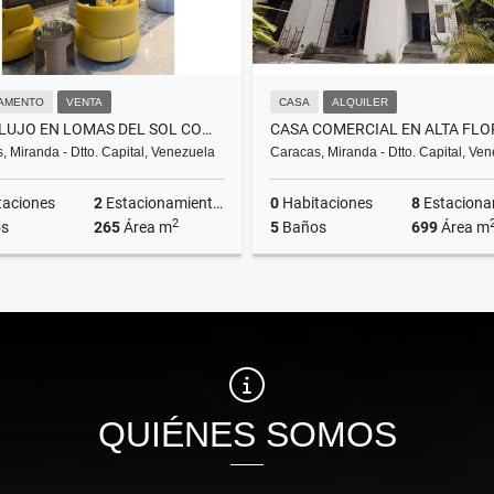
AMENTO
VENTA
CASA
ALQUILER
PB DE LUJO EN LOMAS DEL SOL COMPLETAMENTE AMOBLADA
, Miranda - Dtto. Capital, Venezuela
Caracas, Miranda - Dtto. Capital, Ve
taciones
2
Estacionamientos
0
Habitaciones
8
Estacionam
2
s
265
Área m
5
Baños
699
Área m
Venta
A
US$550,000
US$5,500
QUIÉNES SOMOS