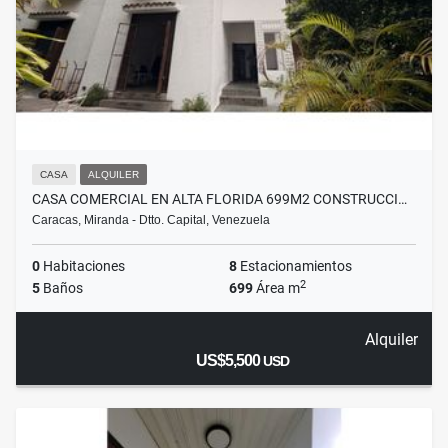
CASA
ALQUILER
CASA COMERCIAL EN ALTA FLORIDA 699M2 CONSTRUCCI…
Caracas, Miranda - Dtto. Capital, Venezuela
0
Habitaciones
8
Estacionamientos
2
5
Baños
699
Área m
Alquiler
US$5,500
USD