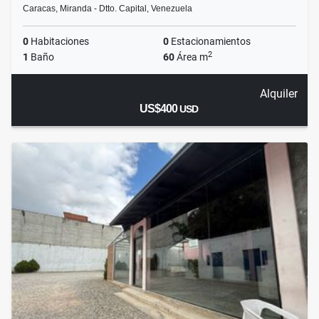
Caracas, Miranda - Dtto. Capital, Venezuela
0
Habitaciones
0
Estacionamientos
2
1
Baño
60
Área m
Alquiler
US$400
USD