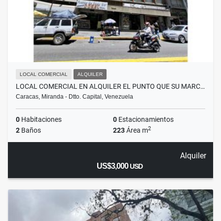
LOCAL COMERCIAL
ALQUILER
LOCAL COMERCIAL EN ALQUILER EL PUNTO QUE SU MARC…
Caracas, Miranda - Dtto. Capital, Venezuela
0
Habitaciones
0
Estacionamientos
2
2
Baños
223
Área m
Alquiler
US$3,000
USD