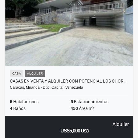
CASA
ALQUILER
CASAS EN VENTA Y ALQUILER CON POTENCIAL LOS CHOR…
Caracas, Miranda - Dtto. Capital, Venezuela
5
Habitaciones
5
Estacionamientos
2
4
Baños
450
Área m
Alquiler
US$5,000
USD