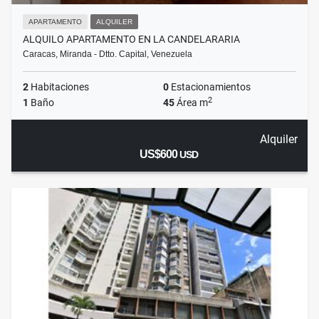
APARTAMENTO
ALQUILER
ALQUILO APARTAMENTO EN LA CANDELARARIA
Caracas, Miranda - Dtto. Capital, Venezuela
2
Habitaciones
0
Estacionamientos
2
1
Baño
45
Área m
Alquiler
US$600
USD