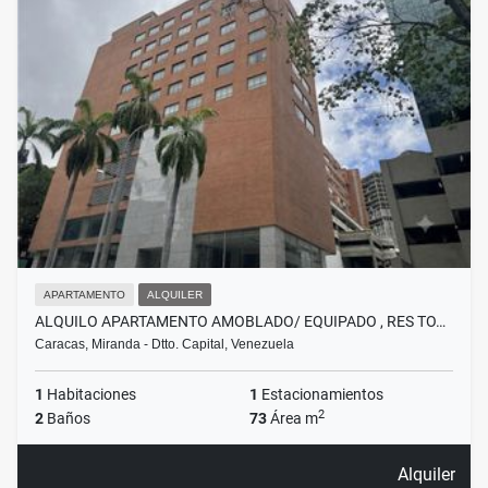
APARTAMENTO
ALQUILER
ALQUILO APARTAMENTO AMOBLADO/ EQUIPADO , RES TO…
Caracas, Miranda - Dtto. Capital, Venezuela
1
Habitaciones
1
Estacionamientos
2
2
Baños
73
Área m
Alquiler