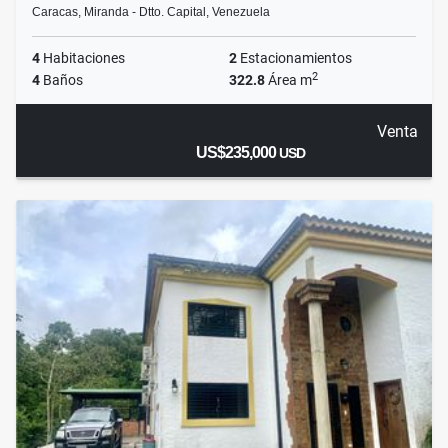
Caracas, Miranda - Dtto. Capital, Venezuela
4
Habitaciones
2
Estacionamientos
2
4
Baños
322.8
Área m
Venta
US$235,000
USD