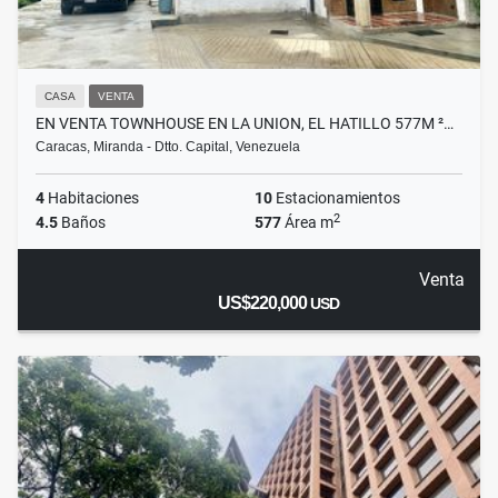
CASA
VENTA
EN VENTA TOWNHOUSE EN LA UNION, EL HATILLO 577M ²…
Caracas, Miranda - Dtto. Capital, Venezuela
4
Habitaciones
10
Estacionamientos
2
4.5
Baños
577
Área m
Venta
US$220,000
USD