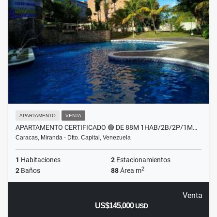
APARTAMENTO
VENTA
APARTAMENTO CERTIFICADO 🟢 DE 88M 1HAB/2B/2P/1M…
Caracas, Miranda - Dtto. Capital, Venezuela
1
Habitaciones
2
Estacionamientos
2
2
Baños
88
Área m
Venta
US$145,000
USD