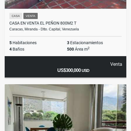
CASA
VENTA
CASA EN VENTA EL PEÑON 800M2 T
Caracas, Miranda - Dtto. Capital, Venezuela
5
Habitaciones
3
Estacionamientos
2
4
Baños
500
Área m
Venta
US$300,000
USD