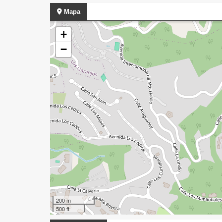
Mapa
+
−
200 m
500 ft