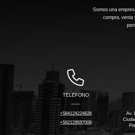
Somos una empresa d
compra, venta 
per
TELÉFONO
+584124224828
Av. 
Ciuda
+582129597008
Pis