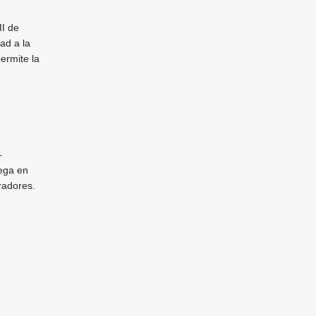
II de
ad a la
ermite la
-
rega en
radores.