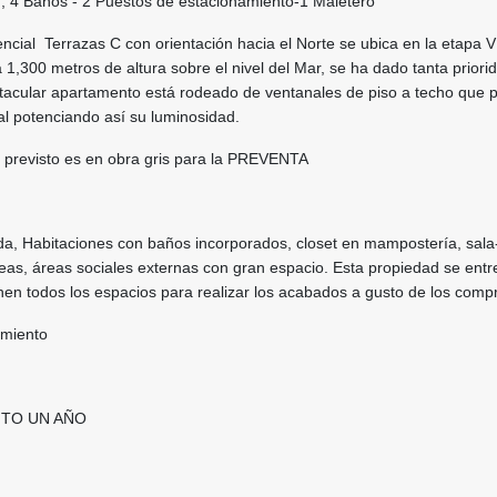
), 4 Baños - 2 Puestos de estacionamiento-1 Maletero
ncial Terrazas C con orientación hacia el Norte se ubica en la etapa V
a 1,300 metros de altura sobre el nivel del Mar, se ha dado tanta priorid
tacular apartamento está rodeado de ventanales de piso a techo que p
al potenciando así su luminosidad.
s previsto es en obra gris para la PREVENTA
da, Habitaciones con baños incorporados, closet en mampostería, sala
eas, áreas sociales externas con gran espacio. Esta propiedad se ent
nen todos los espacios para realizar los acabados a gusto de los comp
amiento
NTO UN AÑO