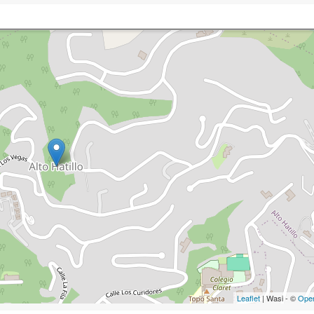
Leaflet
| Wasi - ©
Ope