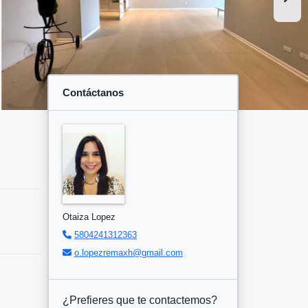
Contáctanos
Otaiza Lopez
5804241312363
o.lopezremaxh@gmail.com
¿Prefieres que te contactemos?