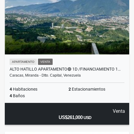
APARTAMENTO
VENTA
ALTO HATILLO APARTAMENTO🟢 1D /FINANCIAMIENTO 1…
Caracas, Miranda - Dtto. Capital, Venezuela
4
Habitaciones
2
Estacionamientos
4
Baños
Venta
US$261,000
USD