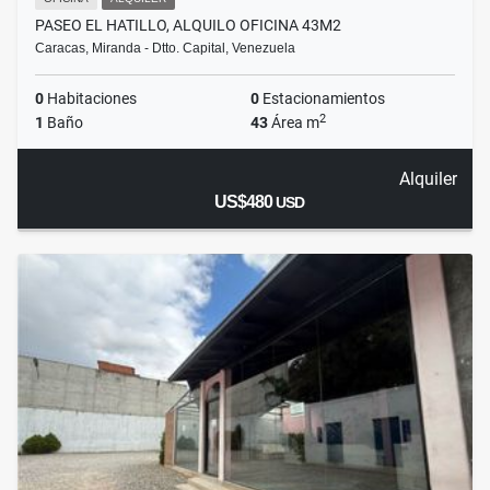
PASEO EL HATILLO, ALQUILO OFICINA 43M2
Caracas, Miranda - Dtto. Capital, Venezuela
0
Habitaciones
0
Estacionamientos
2
1
Baño
43
Área m
Alquiler
US$480
USD