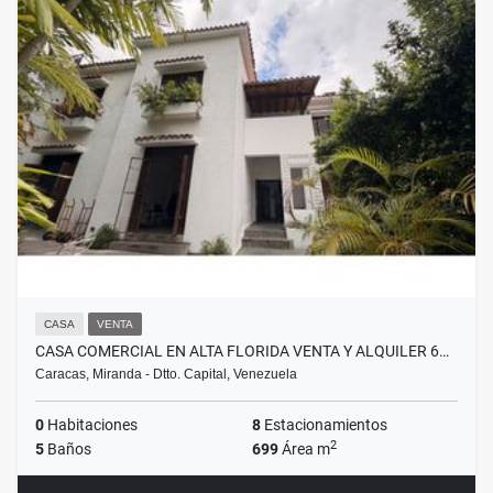
CASA
VENTA
CASA COMERCIAL EN ALTA FLORIDA VENTA Y ALQUILER 6…
Caracas, Miranda - Dtto. Capital, Venezuela
0
Habitaciones
8
Estacionamientos
2
5
Baños
699
Área m