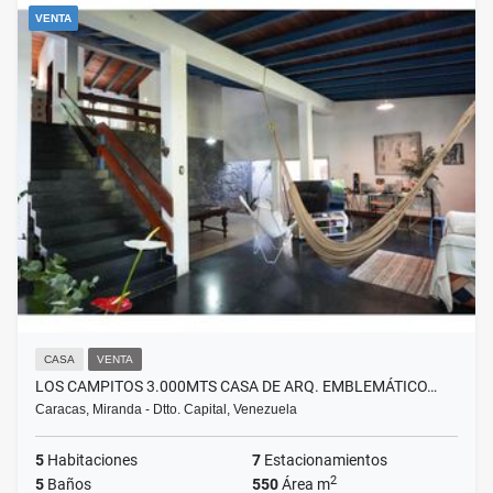
VENTA
CASA
VENTA
LOS CAMPITOS 3.000MTS CASA DE ARQ. EMBLEMÁTICO…
Caracas, Miranda - Dtto. Capital, Venezuela
5
Habitaciones
7
Estacionamientos
2
5
Baños
550
Área m