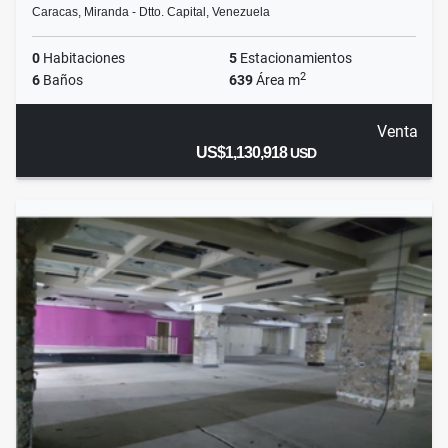
Caracas, Miranda - Dtto. Capital, Venezuela
0
Habitaciones
5
Estacionamientos
2
6
Baños
639
Área m
Venta
US$1,130,918
USD