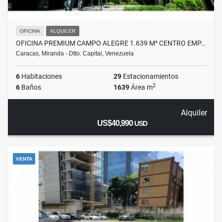
OFICINA
ALQUILER
OFICINA PREMIUM CAMPO ALEGRE 1.639 M² CENTRO EMP…
Caracas, Miranda - Dtto. Capital, Venezuela
6
Habitaciones
29
Estacionamientos
2
6
Baños
1639
Área m
Alquiler
US$40,990
USD
VENTA