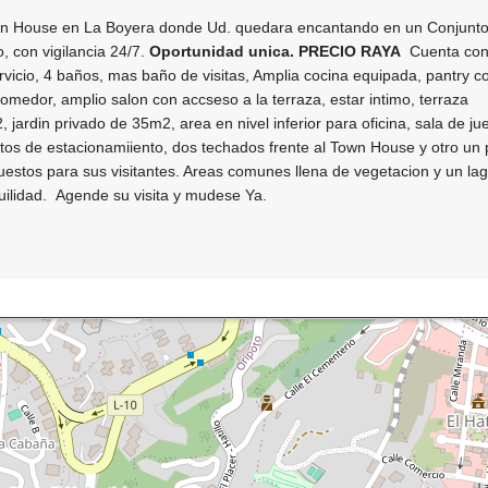
wn House en La Boyera donde Ud. quedara encantando en un Conjunt
, con vigilancia 24/7.
Oportunidad unica. PRECIO RAYA
Cuenta con 
vicio, 4 baños, mas baño de visitas, Amplia cocina equipada, pantry c
comedor, amplio salon con accseso a la terraza, estar intimo, terraza
 jardin privado de 35m2, area en nivel inferior para oficina, sala de ju
stos de estacionamiiento, dos techados frente al Town House y otro un
 Puestos para sus visitantes. Areas comunes llena de vegetacion y un lag
quilidad. Agende su visita y mudese Ya.