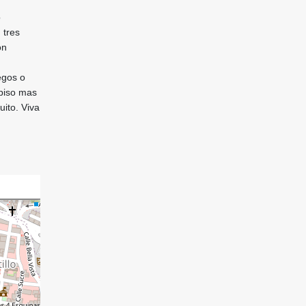
o
tres
on
egos o
 piso mas
uito. Viva