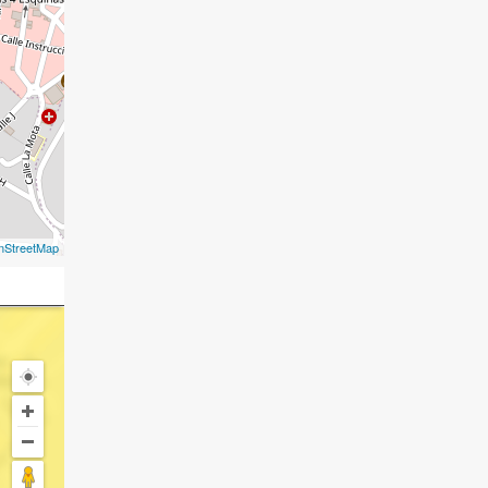
nStreetMap