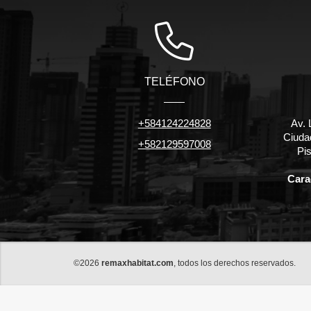
TELÉFONO
+584124224828
Av. 
Ciuda
+582129597008
Pis
Carac
©2026
remaxhabitat.com
, todos los derechos reservados.