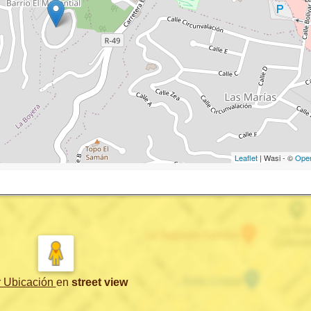
Leaflet
| Wasi - ©
Ope
r Ubicación
en
street view