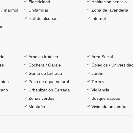
Electricidad
Habitación servicio
 / mármol
Unifamiliar
Zona de lavandería
Hall de alcobas
Internet
ad
ado
Árboles frutales
Área Social
es
Cochera / Garaje
Colegios / Universida
Garita de Entrada
Jardín
antes
Pozo de agua natural
Terraza
rcano
Urbanización Cerrada
Vigilancia
Zonas verdes
Bosque nativos
Montaña
Vivienda unifamiliar