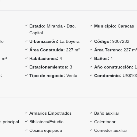
Estado:
Miranda - Dtto.
Municipio:
Caracas
Capital
llo
Urbanización:
La Boyera
Código:
9007232
Área Construida:
227 m²
Área Terreno:
227 m
 m²
Habitaciones:
4
Baños:
4
Estacionamientos:
3
Año construcción:
1
:
Tipo de negocio:
Venta
Condominio:
US$10
Armarios Empotrados
Baño auxiliar
 principal
Biblioteca/Estudio
Calentador
Cocina equipada
Comedor auxiliar