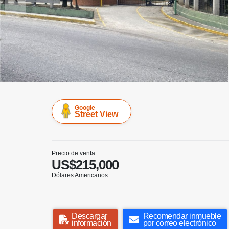
Google
Street View
Precio de venta
US$215,000
Dólares Americanos
Descargar
Recomendar inmueble
información
por correo electrónico