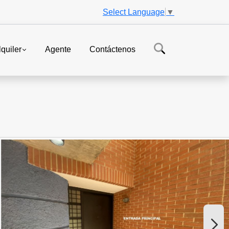
Select Language
▼
lquiler
Agente
Contáctenos