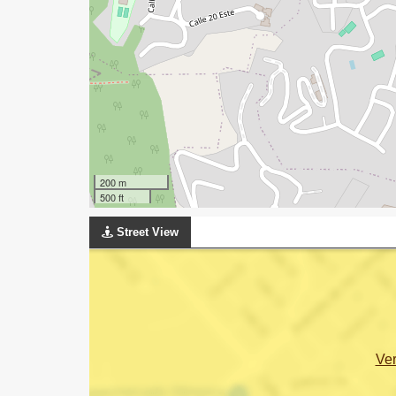
200 m
500 ft
Street View
Ve