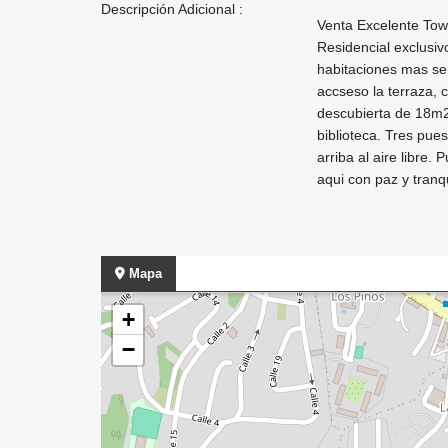
Descripción Adicional :
Venta Excelente To
Residencial exclusivo
habitaciones mas ser
accseso la terraza, 
descubierta de 18m2,
biblioteca. Tres pue
arriba al aire libre.
aqui con paz y tran
Mapa
+
−