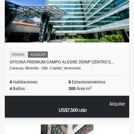
OFICINA
ALQUILER
OFICINA PREMIUM CAMPO ALEGRE 300M² CENTRO E…
Caracas, Miranda - Dtto. Capital, Venezuela
4
Habitaciones
8
Estacionamientos
2
4
Baños
300
Área m
Alquiler
US$7,500
USD