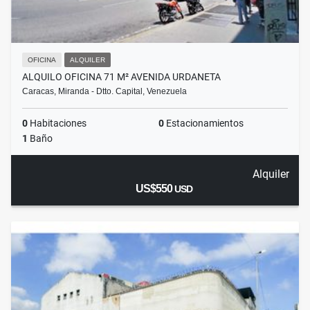
OFICINA
ALQUILER
ALQUILO OFICINA 71 M² AVENIDA URDANETA
Caracas, Miranda - Dtto. Capital, Venezuela
0
Habitaciones
0
Estacionamientos
1
Baño
Alquiler
US$550
USD