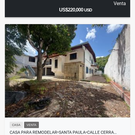
Venta
US$220,000
USD
CASA
VENTA
CASA PARA REMODELAR•SANTA PAULA•CALLE CERRA…