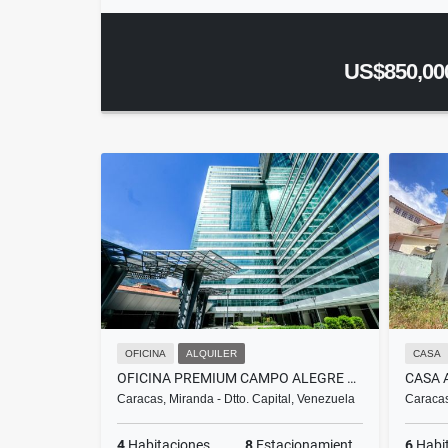
US$850,00
OFICINA
ALQUILER
CASA
OFICINA PREMIUM CAMPO ALEGRE 300M² CENTRO EMPRESARIAL LA ESMERALDA
Caracas, Miranda - Dtto. Capital, Venezuela
Caracas
4
Habitaciones
8
Estacionamientos
6
Habi