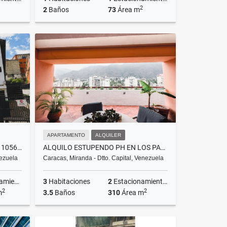
2
2
Baños
73
Área m
lquiler
Alquiler
US$1,950
APARTAMENTO
ALQUILER
VENTA GALPON EN EL LLANITO 1056M2
ALQUILO ESTUPENDO PH EN LOS PALOS GRANDES
nezuela
Caracas, Miranda - Dtto. Capital, Venezuela
ientos
3
Habitaciones
2
Estacionamientos
2
2
m
3.5
Baños
310
Área m
Venta
Alquiler