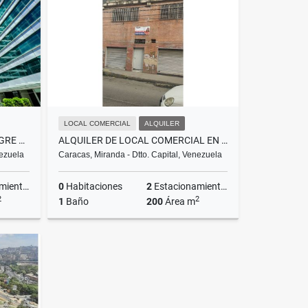
US$1,900
LOCAL COMERCIAL
ALQUILER
OFICINA PREMIUM CAMPO ALEGRE 420M² CENTRO EMPRESARIAL LA ESMERALDA
ALQUILER DE LOCAL COMERCIAL EN CATIA 200 A 3200$NEGOCIABLE
nezuela
Caracas, Miranda - Dtto. Capital, Venezuela
ientos
0
Habitaciones
2
Estacionamientos
2
2
1
Baño
200
Área m
lquiler
Alquiler
US$3,200