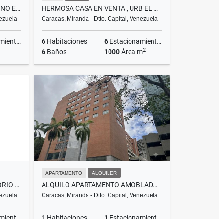
EL HATILLO LOS ROBLES TERRENO EN VENTA 439M2
HERMOSA CASA EN VENTA , URB EL PEÑON 1000 M2
nezuela
Caracas, Miranda - Dtto. Capital, Venezuela
ientos
6
Habitaciones
6
Estacionamientos
2
6
Baños
1000
Área m
Venta
Venta
US$680,000
APARTAMENTO
ALQUILER
LOCAL COMERCIAL / CONSULTORIO EN ALQUILER ALTAMIRA 6M2
ALQUILO APARTAMENTO AMOBLADO/ EQUIPADO , RES TOLÓN (73M2: 1H,2B,1E)
nezuela
Caracas, Miranda - Dtto. Capital, Venezuela
ientos
1
Habitaciones
1
Estacionamientos