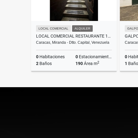
LOCAL COMERCIAL
ALQUILER
GALPO
LOCAL COMERCIAL RESTAURANTE 190M MEZZANINA EN CHACAO
Caracas, Miranda - Dtto. Capital, Venezuela
Caracas
0
Habitaciones
0
Estacionamientos
0
Habi
2
2
Baños
190
Área m
1
Bañ
Alquiler
US$1,400