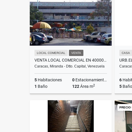
US$110,000
LOCAL COMERCIAL
VENTA
CASA
VENTA LOCAL COMERCIAL EN 40000$ C.C. PROPATRIA 122M2.
Caracas, Miranda - Dtto. Capital, Venezuela
Caracas
5
Habitaciones
0
Estacionamientos
6
Habi
2
1
Baño
122
Área m
5
Baño
Venta
PRECIO
US$40,000