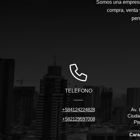
Somos una empresa d
compra, venta 
per
TELÉFONO
+584124224828
Av. 
Ciuda
+582129597008
Pis
Carac