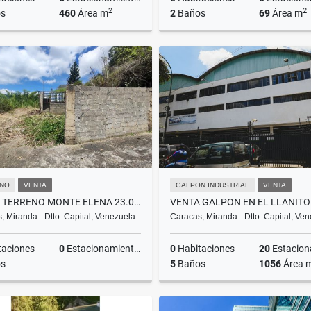
2
2
s
460
Área m
2
Baños
69
Área m
Venta
A
US$600,000
US$700
NO
VENTA
GALPON INDUSTRIAL
VENTA
VENTA TERRENO MONTE ELENA 23.061M2
, Miranda - Dtto. Capital, Venezuela
Caracas, Miranda - Dtto. Capital, Ve
taciones
0
Estacionamientos
0
Habitaciones
20
Estacionam
s
5
Baños
1056
Área 
Venta