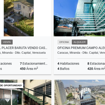
US$120,000
US$490,000
VENTA
OFICINA
ALQUILER
URB.EL PLACER BARUTA VENDO CASA 430M2 CON JARDÍN Y BELLA VISTA (MOGO)
, Miranda - Dtto. Capital, Venezuela
Caracas, Miranda - Dtto. Capital, Ve
taciones
7
Estacionamientos
4
Habitaciones
8
Estacionam
2
s
450
Área m
4
Baños
420
Área m
Venta
A
 DE OPORTUNIDAD!
US$650,000
US$10,000