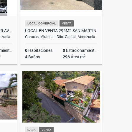
LOCAL COMERCIAL
VENTA
LOCAL COMERCIAL EN ALQUILER AV. FUERZAS ARMADAS A PIE DE CALLE
LOCAL EN VENTA 296M2 SAN MARTIN
nezuela
Caracas, Miranda - Dtto. Capital, Venezuela
ientos
0
Habitaciones
0
Estacionamientos
2
2
4
Baños
296
Área m
lquiler
Venta
US$105,000
CASA
VENTA