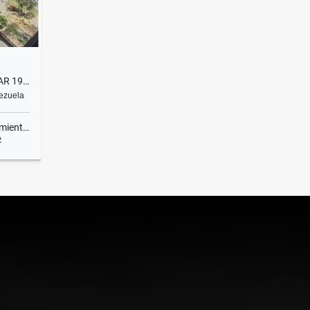
ALQUILER OFICINA TORRE POLAR 195M2
nezuela
ientos
2
lquiler