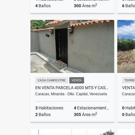
2
4
Baños
300
Área m
6
Baño
Alquiler
US$7,500
CASA CAMPESTRE
VENTA
TERRE
EN VENTA PARCELA 4000 MTS Y CASA PARA REMODELAR GAVILÁN EL HATILLO
Caracas, Miranda - Dtto. Capital, Venezuela
Caracas
3
Habitaciones
4
Estacionamientos
0
Habi
2
2
Baños
305
Área m
0
Baño
Venta