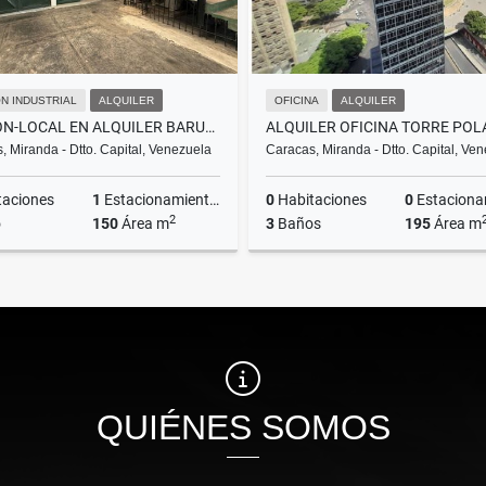
N INDUSTRIAL
ALQUILER
OFICINA
ALQUILER
GALPON-LOCAL EN ALQUILER BARUTA 3
, Miranda - Dtto. Capital, Venezuela
Caracas, Miranda - Dtto. Capital, Ve
taciones
1
Estacionamientos
0
Habitaciones
0
Estacionam
2
o
150
Área m
3
Baños
195
Área m
Alquiler
A
US$1,200
US$2,340
QUIÉNES SOMOS