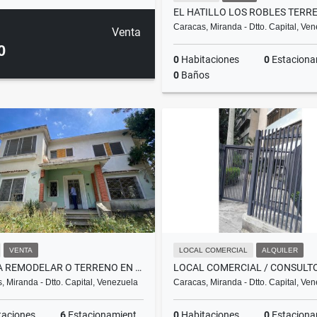
Caracas, Miranda - Dtto. Capital, Ve
Venta
0
0
Habitaciones
0
Estacionam
0
Baños
US$6,000
VENTA
LOCAL COMERCIAL
ALQUILER
CASA A REMODELAR O TERRENO EN PARTE ALTA DE ALTAMIRA CON PROYECTO
, Miranda - Dtto. Capital, Venezuela
Caracas, Miranda - Dtto. Capital, Ve
taciones
6
Estacionamientos
0
Habitaciones
0
Estacionam