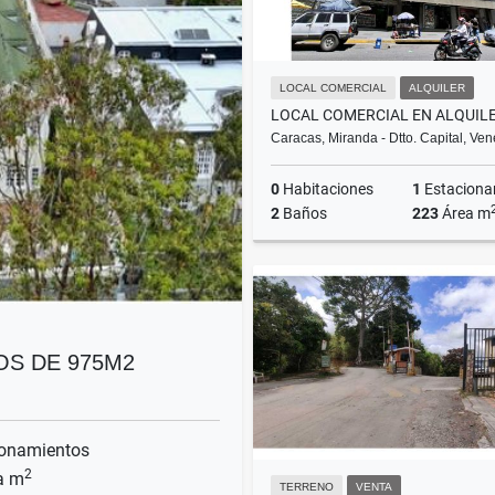
LOCAL COMERCIAL
ALQUILER
Caracas, Miranda - Dtto. Capital, Ve
0
Habitaciones
1
Estacionam
2
Baños
223
Área m
A
US$3,200
OS DE 975M2
onamientos
2
a m
TERRENO
VENTA