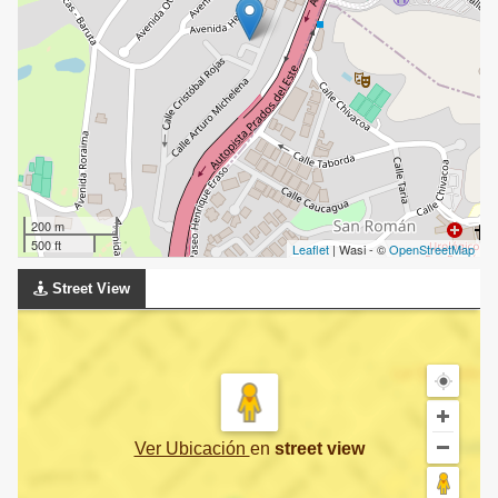
200 m
500 ft
Leaflet
| Wasi - ©
OpenStreetMap
Street View
Ver Ubicación
en
street view