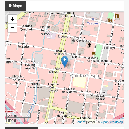
Mapa
+
−
200 m
500 ft
Leaflet
| Wasi - ©
OpenStreetMap