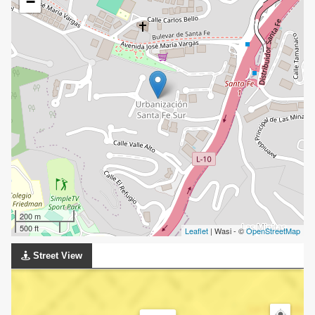
−
200 m
500 ft
Leaflet
| Wasi - ©
OpenStreetMap
Street View