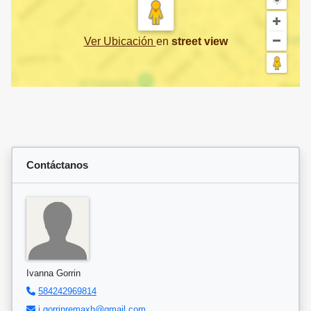
Ver Ubicación
en
street view
Contáctanos
Ivanna Gorrin
584242969814
i.gorrinremaxh@gmail.com