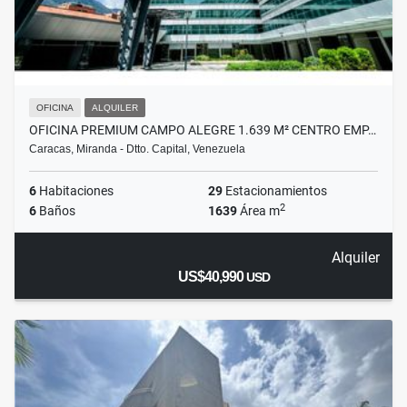
OFICINA
ALQUILER
OFICINA PREMIUM CAMPO ALEGRE 1.639 M² CENTRO EMP…
Caracas, Miranda - Dtto. Capital, Venezuela
6
Habitaciones
29
Estacionamientos
2
6
Baños
1639
Área m
Alquiler
US$40,990
USD