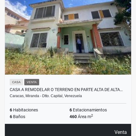
CASA
VENTA
CASA A REMODELAR O TERRENO EN PARTE ALTA DE ALTA…
Caracas, Miranda - Dtto. Capital, Venezuela
6
Habitaciones
6
Estacionamientos
2
6
Baños
460
Área m
Venta