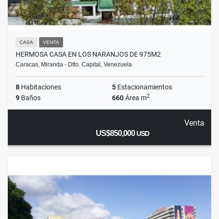
CASA
VENTA
HERMOSA CASA EN LOS NARANJOS DE 975M2
Caracas, Miranda - Dtto. Capital, Venezuela
8
Habitaciones
5
Estacionamientos
2
9
Baños
660
Área m
Venta
US$850,000
USD