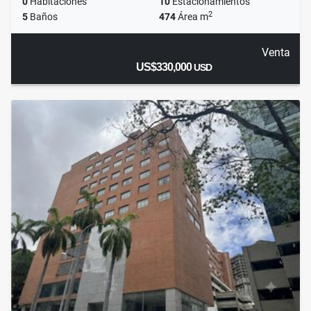
0
Habitaciones
10
Estacionamientos
2
5
Baños
474
Área m
Venta
US$330,000
USD