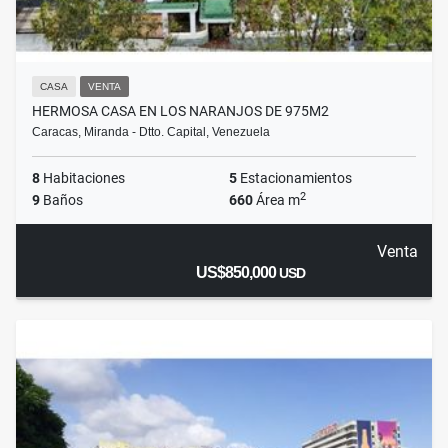
CASA
VENTA
HERMOSA CASA EN LOS NARANJOS DE 975M2
Caracas, Miranda - Dtto. Capital, Venezuela
8
Habitaciones
5
Estacionamientos
2
9
Baños
660
Área m
Venta
US$850,000
USD