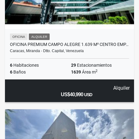
OFICINA
ALQUILER
OFICINA PREMIUM CAMPO ALEGRE 1.639 M² CENTRO EMP…
Caracas, Miranda - Dtto. Capital, Venezuela
6
Habitaciones
29
Estacionamientos
2
6
Baños
1639
Área m
Alquiler
US$40,990
USD