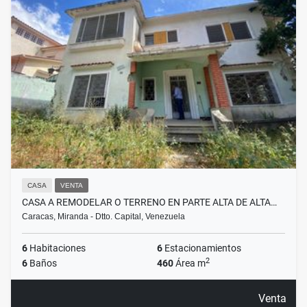
CASA
VENTA
CASA A REMODELAR O TERRENO EN PARTE ALTA DE ALTA…
Caracas, Miranda - Dtto. Capital, Venezuela
6
Habitaciones
6
Estacionamientos
2
6
Baños
460
Área m
Venta