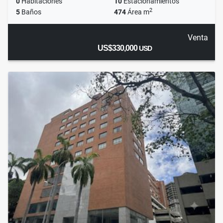
0
Habitaciones
10
Estacionamientos
2
5
Baños
474
Área m
Venta
US$330,000
USD