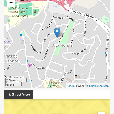
−
200 m
500 ft
Leaflet
| Wasi - ©
OpenStreetMap
Street View