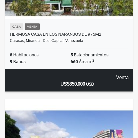
CASA
VENTA
HERMOSA CASA EN LOS NARANJOS DE 975M2
Caracas, Miranda - Dtto. Capital, Venezuela
8
Habitaciones
5
Estacionamientos
2
9
Baños
660
Área m
Venta
US$850,000
USD