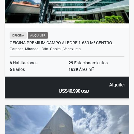
OFICINA
ALQUILER
OFICINA PREMIUM CAMPO ALEGRE 1.639 M² CENTRO…
Caracas, Miranda - Dtto. Capital, Venezuela
6
Habitaciones
29
Estacionamientos
2
6
Baños
1639
Área m
Alquiler
US$40,990
USD