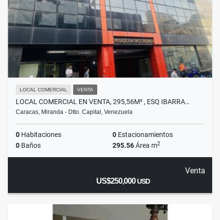
LOCAL COMERCIAL
VENTA
LOCAL COMERCIAL EN VENTA, 295,56M² , ESQ IBARRA…
Caracas, Miranda - Dtto. Capital, Venezuela
0
Habitaciones
0
Estacionamientos
2
0
Baños
295.56
Área m
Venta
US$250,000
USD