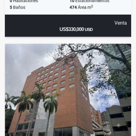
0
Habitaciones
10
Estacionamientos
2
5
Baños
474
Área m
Venta
US$330,000
USD