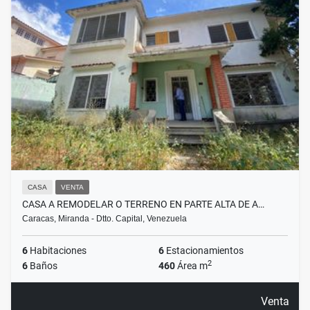
CASA
VENTA
CASA A REMODELAR O TERRENO EN PARTE ALTA DE A…
Caracas, Miranda - Dtto. Capital, Venezuela
6
Habitaciones
6
Estacionamientos
2
6
Baños
460
Área m
Venta