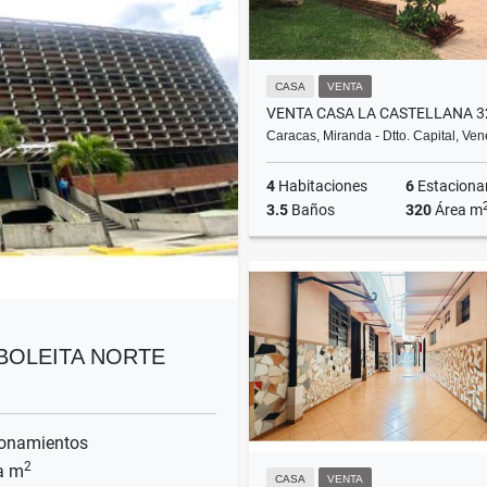
CASA
VENTA
Caracas, Miranda - Dtto. Capital, Ve
4
Habitaciones
6
Estacionam
3.5
Baños
320
Área m
US$1,000,000
 BOLEITA NORTE
onamientos
2
a m
CASA
VENTA