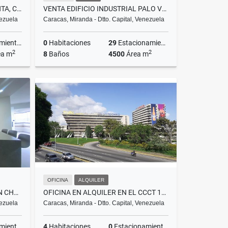
CASA MULTIFUNCIONAL EN VENTA, CENTRO DE CARACAS-PARROQUIA SANTA TERESA
VENTA EDIFICIO INDUSTRIAL PALO VERDE 4500M2
nezuela
Caracas, Miranda - Dtto. Capital, Venezuela
ientos
0
Habitaciones
29
Estacionamientos
2
2
ea m
8
Baños
4500
Área m
Venta
Venta
US$1,290,000
OFICINA
ALQUILER
APARTAMENTO EN ALQUILER EN CHULAVISTA 1H,2B, 1E 66M2
OFICINA EN ALQUILER EN EL CCCT 126M2
nezuela
Caracas, Miranda - Dtto. Capital, Venezuela
ientos
4
Habitaciones
0
Estacionamientos