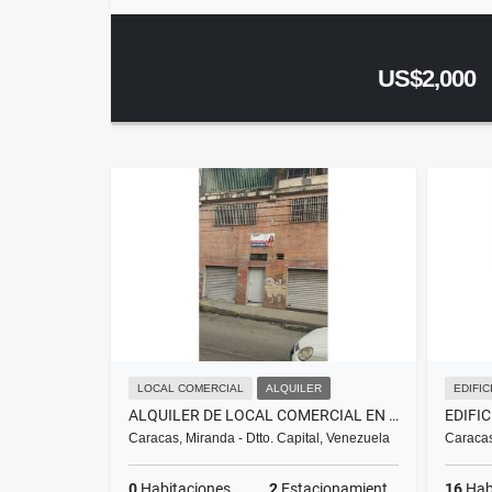
US$2,000
LOCAL COMERCIAL
ALQUILER
EDIFIC
ALQUILER DE LOCAL COMERCIAL EN CATIA 200 A 3200$NEGOCIABLE
Caracas, Miranda - Dtto. Capital, Venezuela
Caracas
0
Habitaciones
2
Estacionamientos
16
Hab