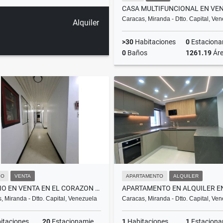
Caracas, Miranda - Dtto. Capital, Ve
Alquiler
>30
Habitaciones
0
Estacionam
0
Baños
1261.19
Ár
US$365,000
IO
VENTA
APARTAMENTO
ALQUILER
EDIFICIO EN VENTA EN EL CORAZON DEL CENTRO DE CARACAS
, Miranda - Dtto. Capital, Venezuela
Caracas, Miranda - Dtto. Capital, Ve
itaciones
20
Estacionamientos
1
Habitaciones
1
Estacionam