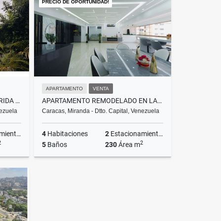
PRECIO DE OPORTUNIDAD!
US$10,000
APARTAMENTO
VENTA
CASA COMERCIAL EN ALTA FLORIDA 699M2 CONSTRUCCIÓN 933M2 DE TRRNO
APARTAMENTO REMODELADO EN LAS MERCEDES DE 230MTS
nezuela
Caracas, Miranda - Dtto. Capital, Venezuela
ientos
4
Habitaciones
2
Estacionamientos
2
2
5
Baños
230
Área m
lquiler
Venta
US$525,000