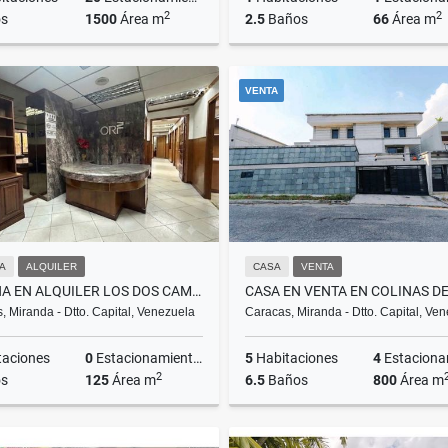
2
2
s
1500
Área m
2.5
Baños
66
Área m
Venta
A
VENTA
US$590,000
US$1,200
NA
ALQUILER
CASA
VENTA
OFICINA EN ALQUILER LOS DOS CAMINOS
, Miranda - Dtto. Capital, Venezuela
Caracas, Miranda - Dtto. Capital, Ve
taciones
0
Estacionamientos
5
Habitaciones
4
Estacionam
2
s
125
Área m
6.5
Baños
800
Área m
Alquiler