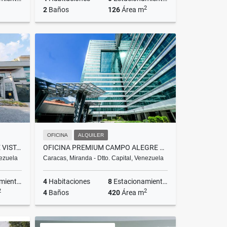
2
2
Baños
126
Área m
lquiler
Alquiler
US$2,100
OFICINA
ALQUILER
CASA EN VENTA EN COLINAS DE VISTA ALEGRE
OFICINA PREMIUM CAMPO ALEGRE 420M² CENTRO EMPRESARIAL LA ESMERALDA
nezuela
Caracas, Miranda - Dtto. Capital, Venezuela
ientos
4
Habitaciones
8
Estacionamientos
2
2
4
Baños
420
Área m
Venta
Alquiler