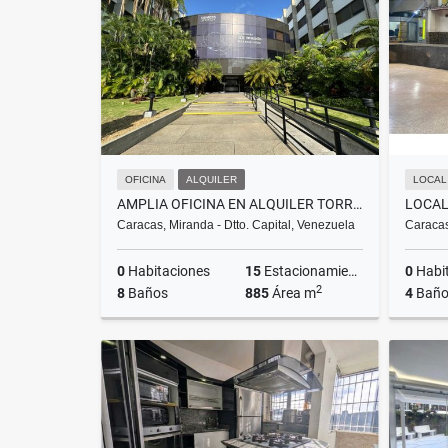
US$962,928
US$7,221
OFICINA
ALQUILER
LOCAL
AMPLIA OFICINA EN ALQUILER TORRE CORPORATIVA LOS RUICES 885M2
LOCAL
Caracas, Miranda - Dtto. Capital, Venezuela
Caracas
0
Habitaciones
15
Estacionamientos
0
Habi
2
8
Baños
885
Área m
4
Baño
Alquiler
US$7,080