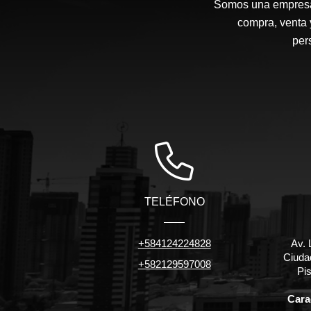
Somos una empresa d
compra, venta 
per
TELÉFONO
+584124224828
Av. 
Ciuda
+582129597008
Pis
Carac