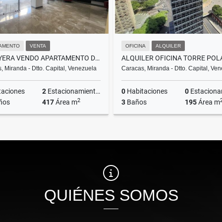
AMENTO
VENTA
OFICINA
ALQUILER
LA BOYERA VENDO APARTAMENTO DE LUJO RECIÉN REMODELADO (MOGO)
, Miranda - Dtto. Capital, Venezuela
Caracas, Miranda - Dtto. Capital, Ve
taciones
2
Estacionamientos
0
Habitaciones
0
Estacionam
2
ños
417
Área m
3
Baños
195
Área m
Venta
A
US$480,000
US$2,340
QUIÉNES SOMOS