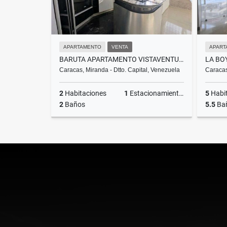
APARTAMENTO
VENTA
APART
BARUTA APARTAMENTO VISTAVENTURA EN VENTA 2H2B1P 62M2 REMODELADO
Caracas, Miranda - Dtto. Capital, Venezuela
Caracas
2
Habitaciones
1
Estacionamientos
5
Habi
2
Baños
5.5
Ba
Venta
US$55,000