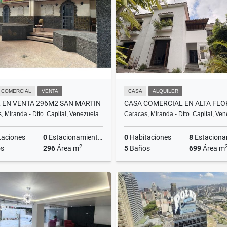
US$750
US$330,000
 COMERCIAL
VENTA
CASA
ALQUILER
 EN VENTA 296M2 SAN MARTIN
, Miranda - Dtto. Capital, Venezuela
Caracas, Miranda - Dtto. Capital, Ve
taciones
0
Estacionamientos
0
Habitaciones
8
Estacionam
2
s
296
Área m
5
Baños
699
Área m
Venta
A
US$105,000
US$5,500