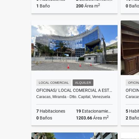
2
1
Baño
200
Área m
0
Baño
Alquiler
US$3,200
LOCAL COMERCIAL
ALQUILER
OFICI
OFICINAS/ LOCAL COMERCIAL A ESTRENAR EN BOLEÍTA NORTE.1203,66 M2
Caracas, Miranda - Dtto. Capital, Venezuela
Caracas
7
Habitaciones
19
Estacionamientos
5
Habi
2
0
Baños
1203.66
Área m
2
Baño
Venta
Alquiler