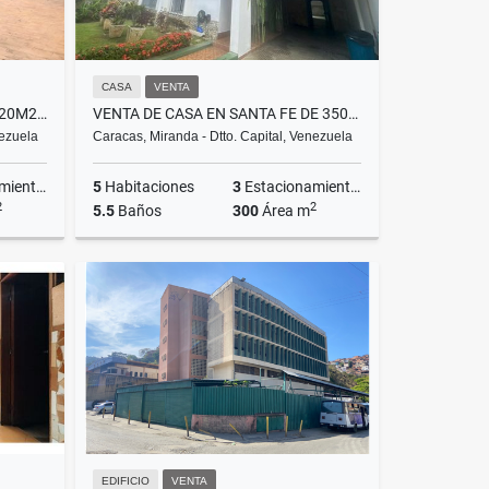
CASA
VENTA
VENTA CASA LA CASTELLANA 320M2 1 PISO
VENTA DE CASA EN SANTA FE DE 350M2
nezuela
Caracas, Miranda - Dtto. Capital, Venezuela
ientos
5
Habitaciones
3
Estacionamientos
2
2
5.5
Baños
300
Área m
Venta
Venta
US$350,000
EDIFICIO
VENTA