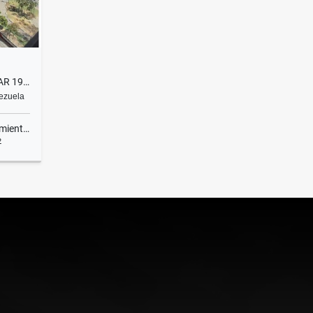
ALQUILER OFICINA TORRE POLAR 195M2
nezuela
ientos
2
lquiler