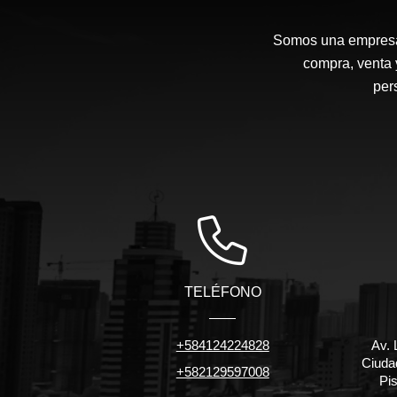
Somos una empresa d
compra, venta 
per
TELÉFONO
+584124224828
Av. 
Ciuda
+582129597008
Pis