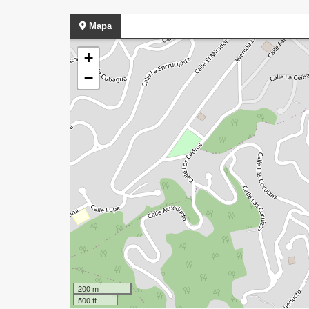
Mapa
+
−
200 m
500 ft