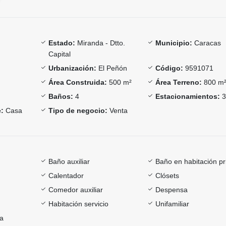
Estado:
Miranda - Dtto.
Municipio:
Caracas
Capital
Urbanización:
El Peñón
Código:
9591071
Área Construida:
500 m²
Área Terreno:
800 m
Baños:
4
Estacionamientos:
:
Casa
Tipo de negocio:
Venta
Baño auxiliar
Baño en habitación pr
Calentador
Clósets
Comedor auxiliar
Despensa
Habitación servicio
Unifamiliar
ía