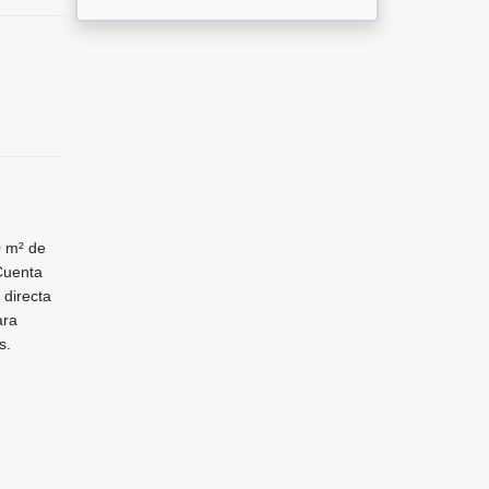
 m² de
Cuenta
 directa
ara
s.