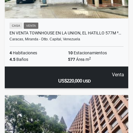
CASA
VENTA
EN VENTA TOWNHOUSE EN LA UNION, EL HATILLO 577M ²…
Caracas, Miranda - Dtto. Capital, Venezuela
4
Habitaciones
10
Estacionamientos
2
4.5
Baños
577
Área m
Venta
US$220,000
USD