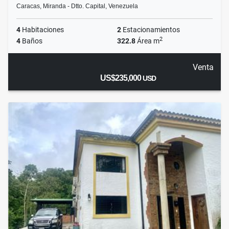
Caracas, Miranda - Dtto. Capital, Venezuela
4
Habitaciones
2
Estacionamientos
2
4
Baños
322.8
Área m
Venta
US$235,000
USD