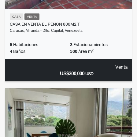
CASA
VENTA
CASA EN VENTA EL PEÑON 800M2 T
Caracas, Miranda - Dtto. Capital, Venezuela
5
Habitaciones
3
Estacionamientos
2
4
Baños
500
Área m
Venta
US$300,000
USD