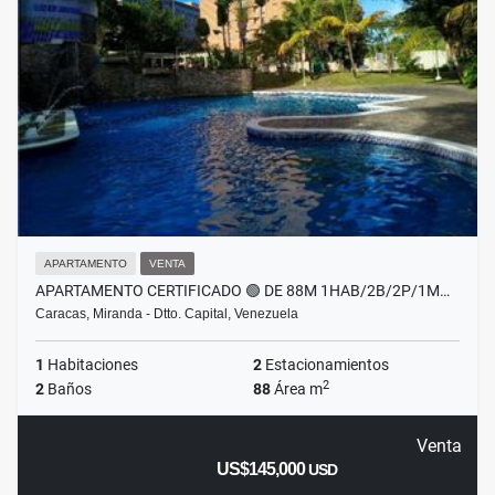
APARTAMENTO
VENTA
APARTAMENTO CERTIFICADO 🟢 DE 88M 1HAB/2B/2P/1M…
Caracas, Miranda - Dtto. Capital, Venezuela
1
Habitaciones
2
Estacionamientos
2
2
Baños
88
Área m
Venta
US$145,000
USD