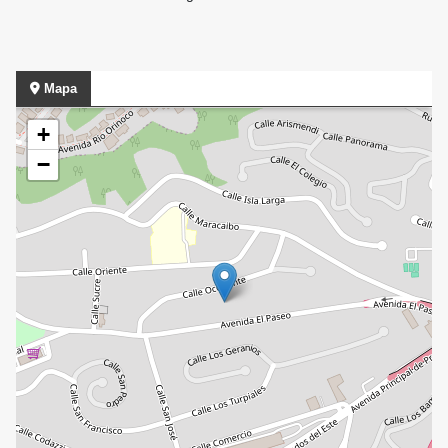
Mapa
+
−