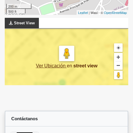
200 m
500 ft
Leaflet
| Wasi - ©
OpenStreetMap
Street View
Ver Ubicación
en
street view
Contáctanos