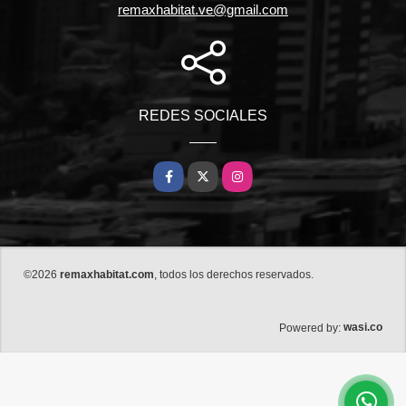
remaxhabitat.ve@gmail.com
REDES SOCIALES
Facebook
X
Instagram
©2026
remaxhabitat.com
, todos los derechos reservados.
wasi.co
Powered by: