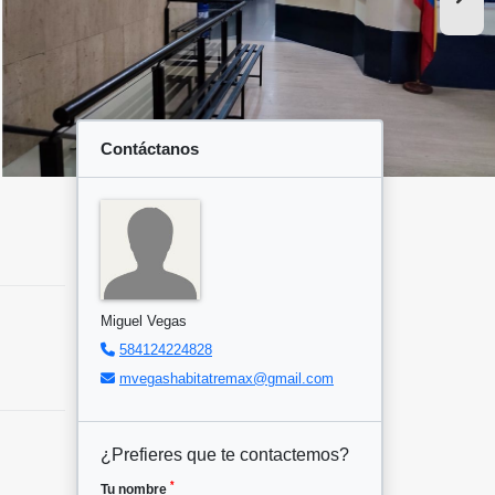
Contáctanos
Miguel Vegas
584124224828
mvegashabitatremax@gmail.com
¿Prefieres que te contactemos?
*
Tu nombre