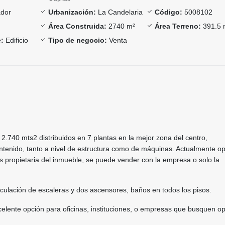
ador
Urbanización:
La Candelaria
Código:
5008102
Área Construida:
2740 m²
Área Terreno:
391.5 
:
Edificio
Tipo de negocio:
Venta
e 2.740 mts2 distribuidos en 7 plantas en la mejor zona del centro,
enido, tanto a nivel de estructura como de máquinas. Actualmente o
es propietaria del inmueble, se puede vender con la empresa o solo la
culación de escaleras y dos ascensores, baños en todos los pisos.
xcelente opción para oficinas, instituciones, o empresas que busquen o