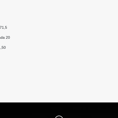
371,5
ada 20
1,50