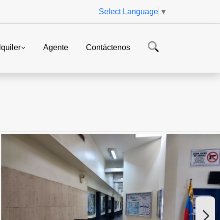
Select Language
▼
lquiler
Agente
Contáctenos