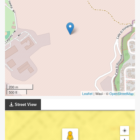
200 m
500 ft
Leaflet
| Wasi - ©
OpenStreetMap
Street View