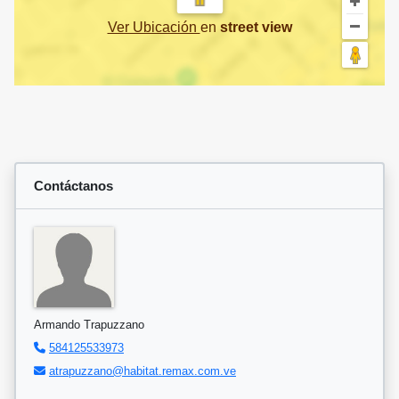
Ver Ubicación
en
street view
Contáctanos
Armando Trapuzzano
584125533973
atrapuzzano@habitat.remax.com.ve