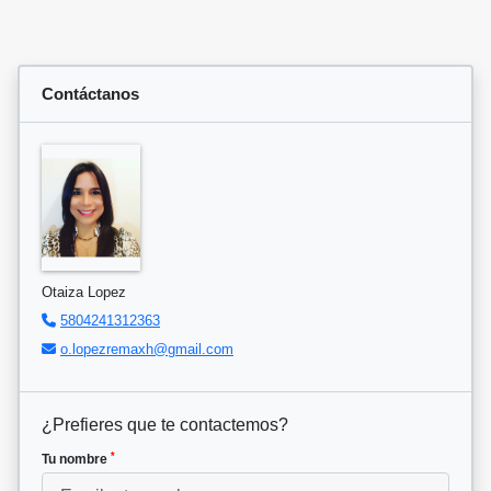
Contáctanos
Otaiza Lopez
5804241312363
o.lopezremaxh@gmail.com
¿Prefieres que te contactemos?
*
Tu nombre