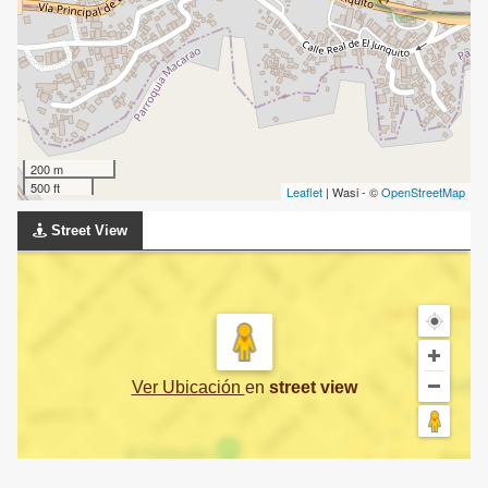
200 m
500 ft
Leaflet
| Wasi - ©
OpenStreetMap
Street View
Ver Ubicación
en
street view