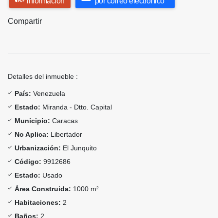
información
por correo electrónico
Compartir
Detalles del inmueble :
País:
Venezuela
Estado:
Miranda - Dtto. Capital
Municipio:
Caracas
No Aplica:
Libertador
Urbanización:
El Junquito
Código:
9912686
Estado:
Usado
Área Construida:
1000 m²
Habitaciones:
2
Baños:
2