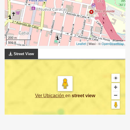
200 m
500 ft
Leaflet
| Wasi - ©
OpenStreetMap
Street View
Ver Ubicación
en
street view