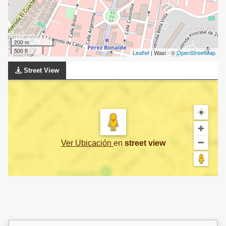
200 m
500 ft
Leaflet
| Wasi - ©
OpenStreetMap
Street View
Ver Ubicación
en
street view