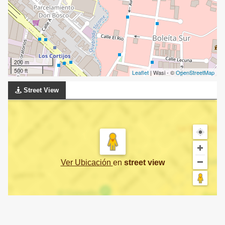
200 m
500 ft
Leaflet
| Wasi - ©
OpenStreetMap
Street View
Ver Ubicación
en
street view