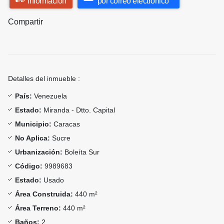
información
por correo electrónico
Compartir
Detalles del inmueble :
País:
Venezuela
Estado:
Miranda - Dtto. Capital
Municipio:
Caracas
No Aplica:
Sucre
Urbanización:
Boleíta Sur
Código:
9989683
Estado:
Usado
Área Construida:
440 m²
Área Terreno:
440 m²
Baños:
2