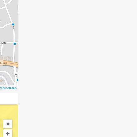
nStreetMap