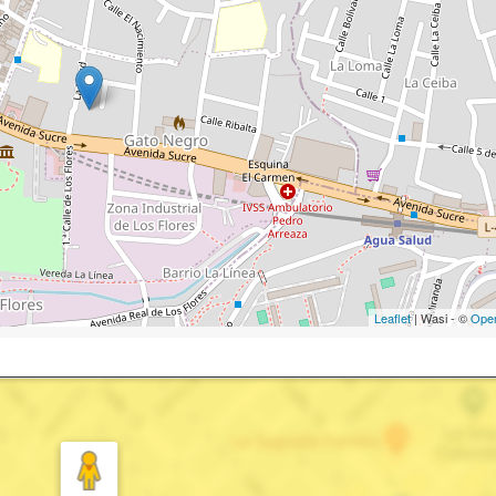
Leaflet
| Wasi - ©
Ope