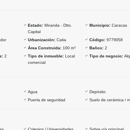
Estado:
Miranda - Dtto.
Municipio:
Caracas
Capital
ador
Urbanización:
Catia
Código:
9779058
Área Construida:
100 m²
Baños:
2
s:
2
Tipo de inmueble:
Local
Tipo de negocio:
Alq
comercial
Agua
Depósito
Puerta de seguridad
Suelo de cerámica / 
es
Colegios / Universidades
Sobre vía principal