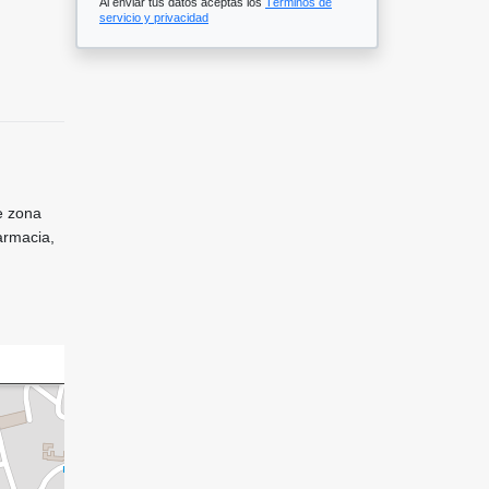
Al enviar tus datos aceptas los
Términos de
servicio y privacidad
e zona
armacia,