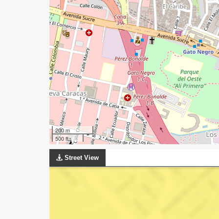
200 m
500 ft
Street View