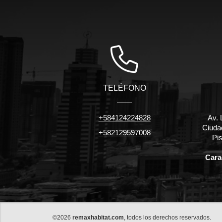
TELÉFONO
+584124224828
Av. 
Ciuda
+582129597008
Pis
Carac
©2026
remaxhabitat.com
, todos los derechos reservados.