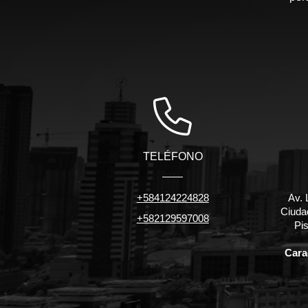
TELÉFONO
+584124224828
Av. 
Ciuda
+582129597008
Pis
Carac