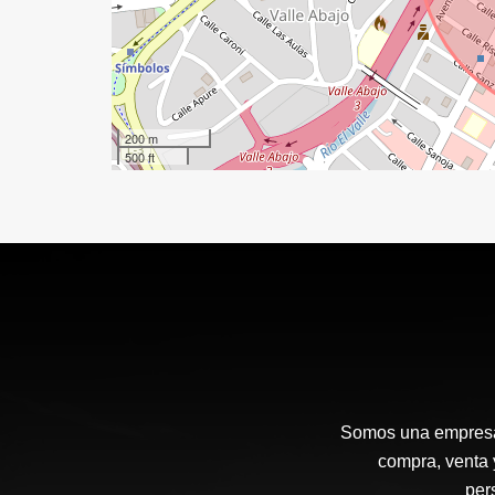
200 m
500 ft
Somos una empresa d
compra, venta 
per