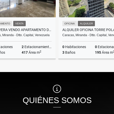
AMENTO
VENTA
OFICINA
ALQUILER
LA BOYERA VENDO APARTAMENTO DE LUJO RECIÉN REMODELADO (MOGO)
, Miranda - Dtto. Capital, Venezuela
Caracas, Miranda - Dtto. Capital, Ve
taciones
2
Estacionamientos
0
Habitaciones
0
Estacionam
2
ños
417
Área m
3
Baños
195
Área m
Venta
A
US$480,000
US$2,340
QUIÉNES SOMOS