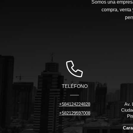
Somos una empresa d
compra, venta 
per
TELÉFONO
+584124224828
Av. 
Ciuda
+582129597008
Pis
Carac