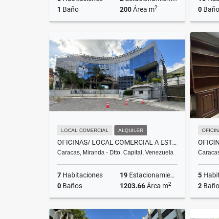
2
1
Baño
200
Área m
0
Baño
Alquiler
US$3,200
LOCAL COMERCIAL
ALQUILER
OFICI
OFICINAS/ LOCAL COMERCIAL A ESTRENAR EN BOLEÍTA NORTE.1203,66 M2
Caracas, Miranda - Dtto. Capital, Venezuela
Caracas
7
Habitaciones
19
Estacionamientos
5
Habi
2
0
Baños
1203.66
Área m
2
Baño
Venta
Alquiler