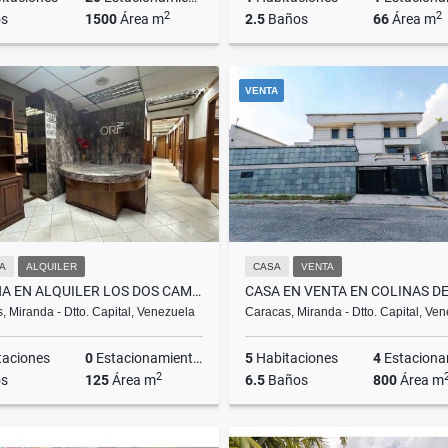
2
2
s
1500
Área m
2.5
Baños
66
Área m
Venta
A
VENTA
US$590,000
US$1,200
NA
ALQUILER
CASA
VENTA
OFICINA EN ALQUILER LOS DOS CAMINOS
, Miranda - Dtto. Capital, Venezuela
Caracas, Miranda - Dtto. Capital, Ve
taciones
0
Estacionamientos
5
Habitaciones
4
Estacionam
2
s
125
Área m
6.5
Baños
800
Área m
Alquiler