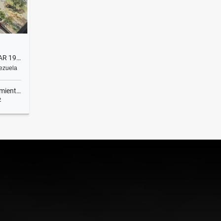
ALQUILER OFICINA TORRE POLAR 195M2
nezuela
ientos
2
lquiler