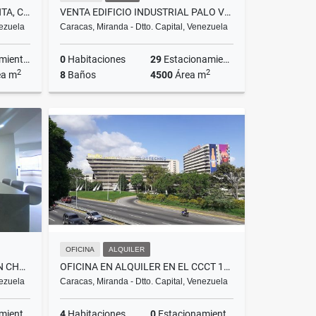
CASA MULTIFUNCIONAL EN VENTA, CENTRO DE CARACAS-PARROQUIA SANTA TERESA
VENTA EDIFICIO INDUSTRIAL PALO VERDE 4500M2
nezuela
Caracas, Miranda - Dtto. Capital, Venezuela
ientos
0
Habitaciones
29
Estacionamientos
2
2
ea m
8
Baños
4500
Área m
Venta
Venta
US$1,290,000
OFICINA
ALQUILER
APARTAMENTO EN ALQUILER EN CHULAVISTA 1H,2B, 1E 66M2
OFICINA EN ALQUILER EN EL CCCT 126M2
nezuela
Caracas, Miranda - Dtto. Capital, Venezuela
ientos
4
Habitaciones
0
Estacionamientos