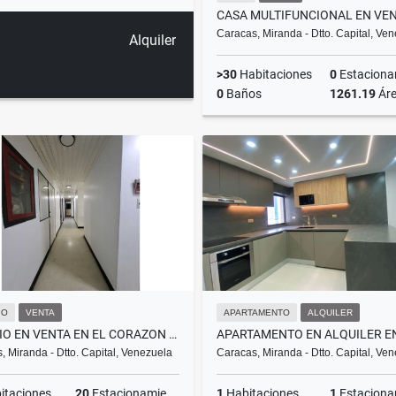
Caracas, Miranda - Dtto. Capital, Ve
Alquiler
>30
Habitaciones
0
Estacionam
0
Baños
1261.19
Ár
US$365,000
IO
VENTA
APARTAMENTO
ALQUILER
EDIFICIO EN VENTA EN EL CORAZON DEL CENTRO DE CARACAS
, Miranda - Dtto. Capital, Venezuela
Caracas, Miranda - Dtto. Capital, Ve
itaciones
20
Estacionamientos
1
Habitaciones
1
Estacionam