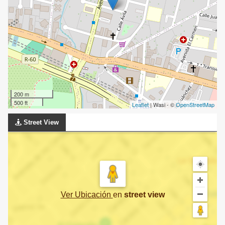
200 m
500 ft
Leaflet
| Wasi - ©
OpenStreetMap
Street View
Ver Ubicación
en
street view