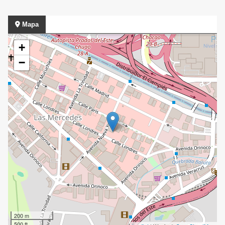
Mapa
+
−
200 m
500 ft