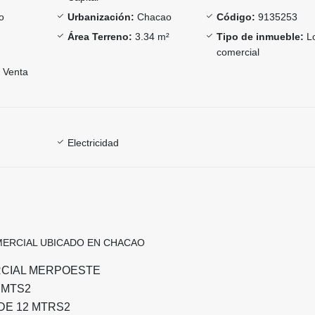
o
Urbanización:
Chacao
Código:
9135253
Área Terreno:
3.34 m²
Tipo de inmueble:
Lo
comercial
Venta
Electricidad
MERCIAL UBICADO EN CHACAO
CIAL MERPOESTE
4 MTS2
DE 12 MTRS2