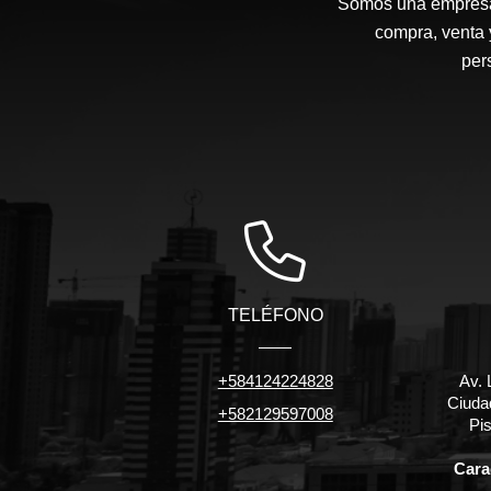
Somos una empresa d
compra, venta 
per
TELÉFONO
+584124224828
Av. 
Ciuda
+582129597008
Pis
Carac