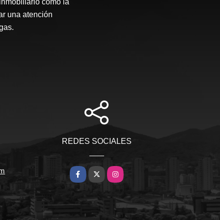
inmobiliario como la
ar una atención
gas.
REDES SOCIALES
om
Facebook
X
Instagram