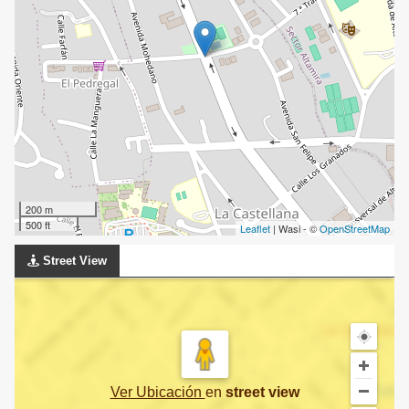
200 m
500 ft
Leaflet
| Wasi - ©
OpenStreetMap
Street View
Ver Ubicación
en
street view