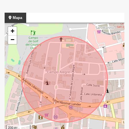
Mapa
+
−
200 m