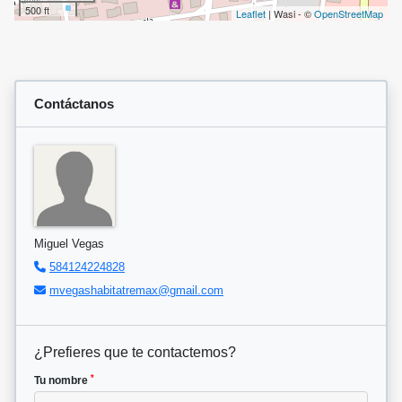
500 ft
Leaflet
| Wasi - ©
OpenStreetMap
Contáctanos
Miguel Vegas
584124224828
mvegashabitatremax@gmail.com
¿Prefieres que te contactemos?
*
Tu nombre