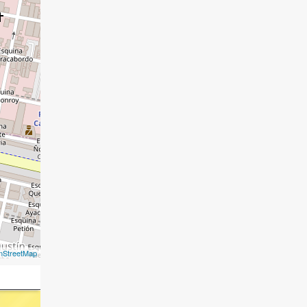
nStreetMap