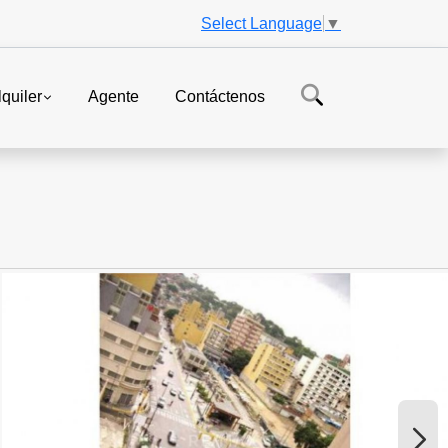
Select Language
▼
lquiler
Agente
Contáctenos