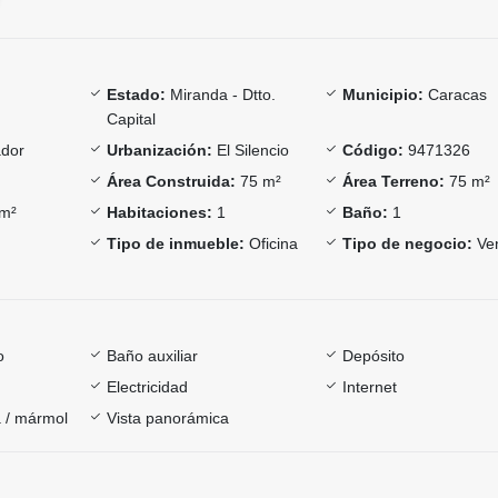
Estado:
Miranda - Dtto.
Municipio:
Caracas
Capital
ador
Urbanización:
El Silencio
Código:
9471326
Área Construida:
75 m²
Área Terreno:
75 m²
m²
Habitaciones:
1
Baño:
1
Tipo de inmueble:
Oficina
Tipo de negocio:
Ve
o
Baño auxiliar
Depósito
Electricidad
Internet
 / mármol
Vista panorámica