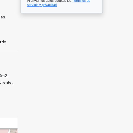
Al enviar tus datos aceptas los
Términos de
servicio y privacidad
des
rrio
70m2.
liente.