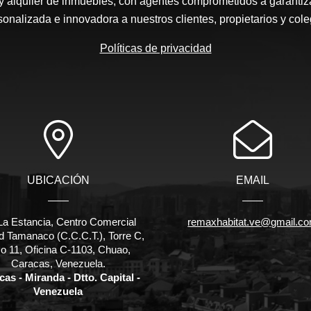
y alquiler de inmuebles, con agentes comprometidos a garantiz
sonalizada e innovadora a nuestros clientes, propietarios y cole
Políticas de privacidad
UBICACIÓN
EMAIL
La Estancia, Centro Comercial
remaxhabitat.ve@gmail.c
d Tamanaco (C.C.C.T.), Torre C,
o 11, Oficina C-1103, Chuao,
Caracas, Venezuela.
as - Miranda - Dtto. Capital -
Venezuela