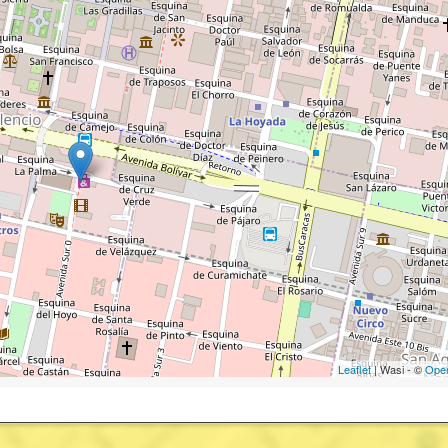
Leaflet
| Wasi - ©
Ope