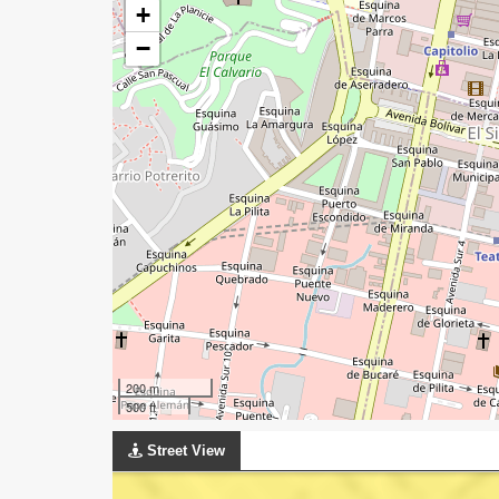
+
−
200 m
500 ft
Street View