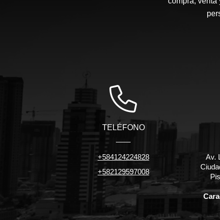
compra, venta 
per
TELÉFONO
+584124224828
Av. 
Ciuda
+582129597008
Pis
Carac