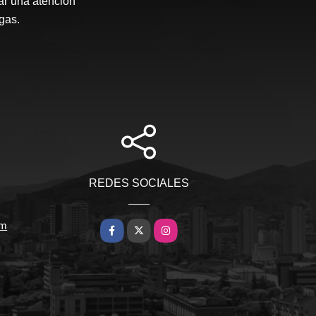
ar una atención
gas.
REDES SOCIALES
om
Facebook
X
Instagram