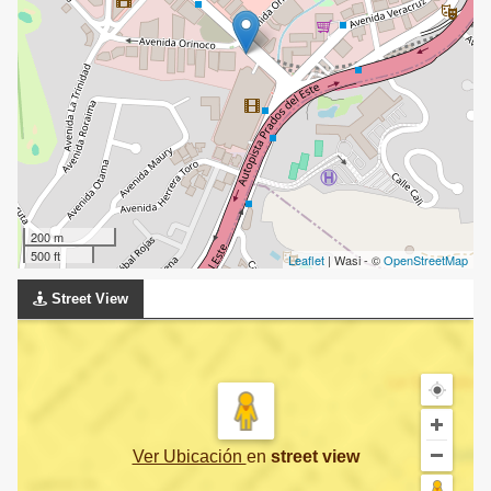
200 m
500 ft
Leaflet
| Wasi - ©
OpenStreetMap
Street View
Ver Ubicación
en
street view