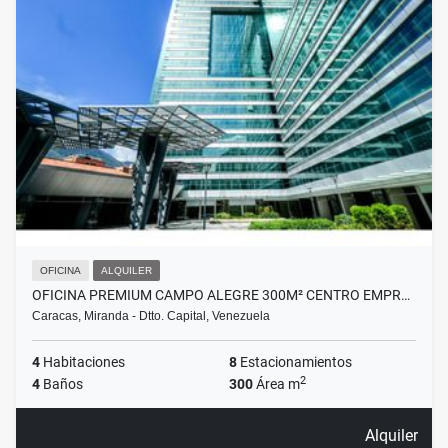
OFICINA
ALQUILER
OFICINA PREMIUM CAMPO ALEGRE 300M² CENTRO EMPR…
Caracas, Miranda - Dtto. Capital, Venezuela
4
Habitaciones
8
Estacionamientos
2
4
Baños
300
Área m
Alquiler