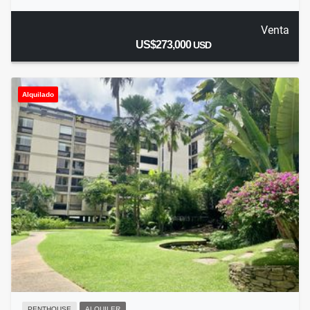
Venta
US$273,000
USD
Alquilado
PENTHOUSE
ALQUILER