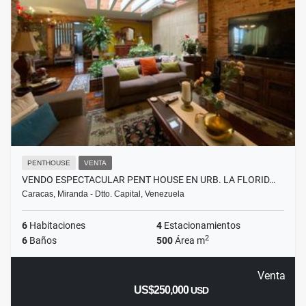
PENTHOUSE
VENTA
VENDO ESPECTACULAR PENT HOUSE EN URB. LA FLORID…
Caracas, Miranda - Dtto. Capital, Venezuela
6
Habitaciones
4
Estacionamientos
2
6
Baños
500
Área m
Venta
US$250,000
USD