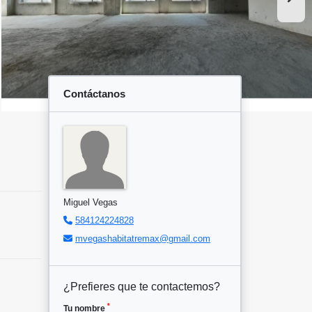
Contáctanos
Miguel Vegas
584124224828
mvegashabitatremax@gmail.com
¿Prefieres que te contactemos?
*
Tu nombre