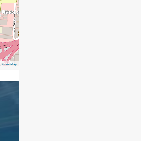
nStreetMap