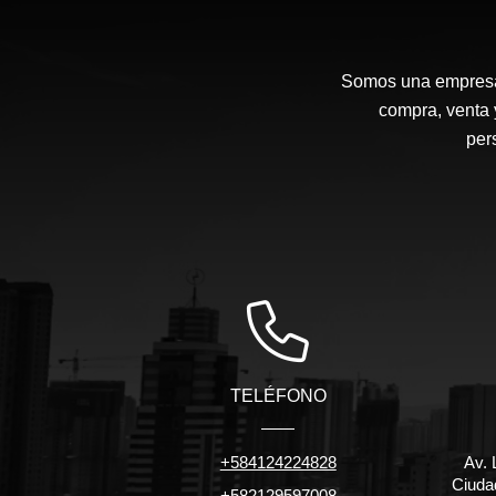
Somos una empresa d
compra, venta 
per
TELÉFONO
+584124224828
Av. 
Ciuda
+582129597008