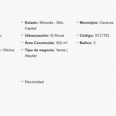
Estado:
Miranda - Dtto.
Municipio:
Caracas
Capital
o
Urbanización:
El Rosal
Código:
9717701
Área Construida:
302 m²
Baños:
2
:
Oficina
Tipo de negocio:
Venta |
Alquiler
Electricidad