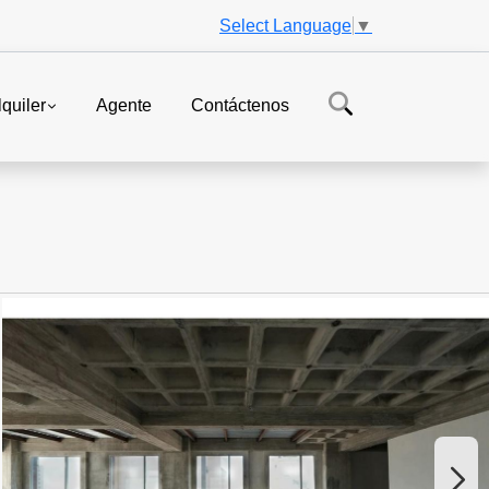
Select Language
▼
lquiler
Agente
Contáctenos