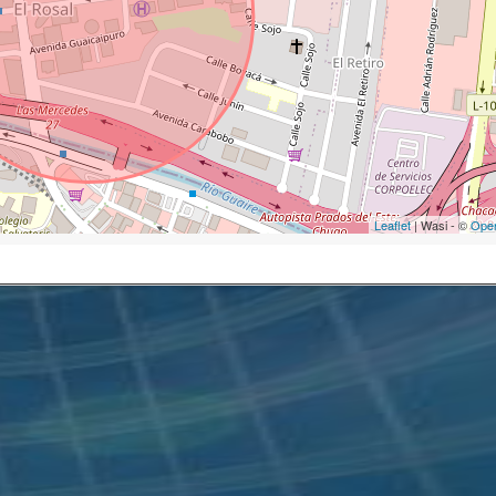
Leaflet
| Wasi - ©
Ope