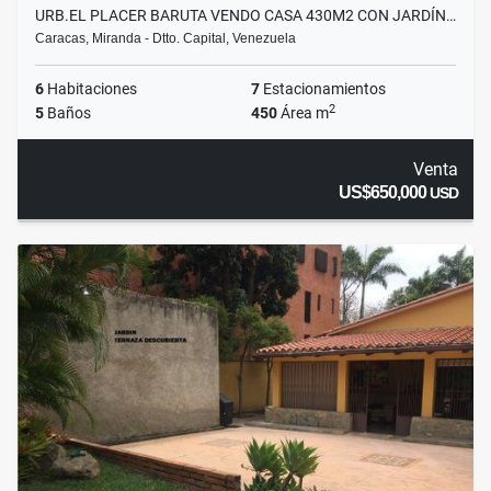
URB.EL PLACER BARUTA VENDO CASA 430M2 CON JARDÍN…
Caracas, Miranda - Dtto. Capital, Venezuela
6
Habitaciones
7
Estacionamientos
2
5
Baños
450
Área m
Venta
US$650,000
USD