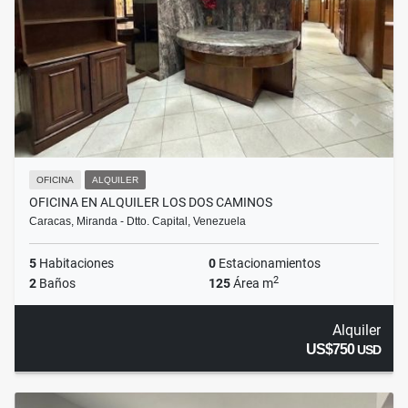
OFICINA
ALQUILER
OFICINA EN ALQUILER LOS DOS CAMINOS
Caracas, Miranda - Dtto. Capital, Venezuela
5
Habitaciones
0
Estacionamientos
2
2
Baños
125
Área m
Alquiler
US$750
USD