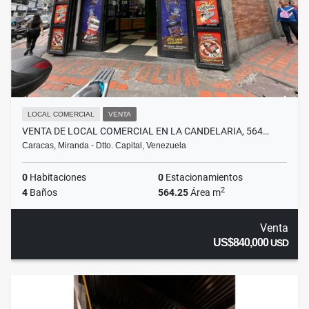
LOCAL COMERCIAL
VENTA
VENTA DE LOCAL COMERCIAL EN LA CANDELARIA, 564…
Caracas, Miranda - Dtto. Capital, Venezuela
0
Habitaciones
0
Estacionamientos
2
4
Baños
564.25
Área m
Venta
US$840,000
USD