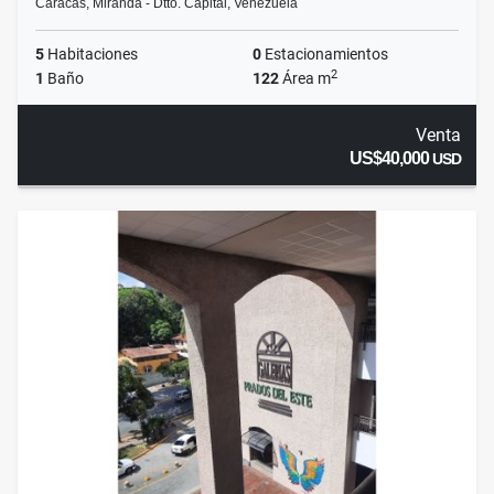
Caracas, Miranda - Dtto. Capital, Venezuela
5
Habitaciones
0
Estacionamientos
2
1
Baño
122
Área m
Venta
US$40,000
USD