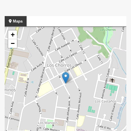
Mapa
+
−