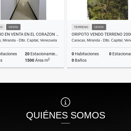
IO
VENTA
TERRENO
VENTA
EDIFICIO EN VENTA EN EL CORAZON DEL CENTRO DE CARACAS
, Miranda - Dtto. Capital, Venezuela
Caracas, Miranda - Dtto. Capital, Ve
itaciones
20
Estacionamientos
0
Habitaciones
0
Estacionam
2
s
1500
Área m
0
Baños
Venta
US$590,000
US$37,000
QUIÉNES SOMOS