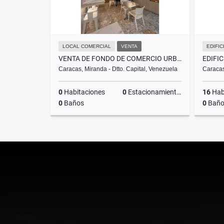
LOCAL COMERCIAL
VENTA
EDIFIC
VENTA DE FONDO DE COMERCIO URB LA BOYERA
Caracas, Miranda - Dtto. Capital, Venezuela
Caracas
0
Habitaciones
0
Estacionamientos
16
Hab
0
Baños
0
Baño
Venta
US$90,000