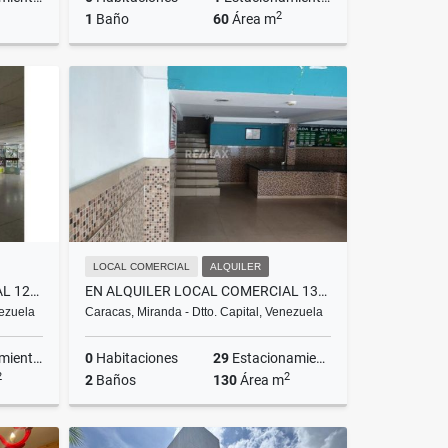
2
1
Baño
60
Área m
lquiler
Alquiler
US$800
LOCAL COMERCIAL
ALQUILER
EN ALQUILER LOCAL COMERCIAL 120 MTS2 LOS CHAGUARAMOS
EN ALQUILER LOCAL COMERCIAL 130 MTS2 LOS CHAGUARAMOS
nezuela
Caracas, Miranda - Dtto. Capital, Venezuela
ientos
0
Habitaciones
29
Estacionamientos
2
2
2
Baños
130
Área m
lquiler
Alquiler