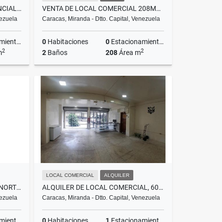
EDIFICIO COMERCIAL Y RESIDENCIAL EN VENTA EN LAS MERCEDES
VENTA DE LOCAL COMERCIAL 208M2 EN LA CANDELARIA NORTE 99000$
nezuela
Caracas, Miranda - Dtto. Capital, Venezuela
ientos
0
Habitaciones
0
Estacionamientos
2
2
m
2
Baños
208
Área m
Venta
Venta
US$99,000
LOCAL COMERCIAL
ALQUILER
ALQUILER DE LOCAL SANTA FE NORTE 32 MTS
ALQUILER DE LOCAL COMERCIAL, 60 MTRS, SANTA MONICA
nezuela
Caracas, Miranda - Dtto. Capital, Venezuela
ientos
0
Habitaciones
1
Estacionamientos