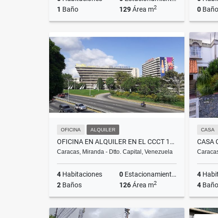
2
1
Baño
129
Área m
0
Baño
Alquiler
US$270
OFICINA
ALQUILER
CASA
OFICINA EN ALQUILER EN EL CCCT 126M2
Caracas, Miranda - Dtto. Capital, Venezuela
Caracas
4
Habitaciones
0
Estacionamientos
4
Habi
2
2
Baños
126
Área m
4
Baño
Alquiler