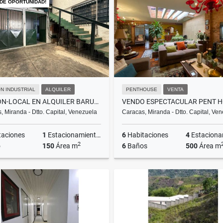
 DE OPORTUNIDAD!
US$330,000
US$3,000
N INDUSTRIAL
ALQUILER
PENTHOUSE
VENTA
GALPON-LOCAL EN ALQUILER BARUTA 3
, Miranda - Dtto. Capital, Venezuela
Caracas, Miranda - Dtto. Capital, Ve
taciones
1
Estacionamientos
6
Habitaciones
4
Estacionam
2
o
150
Área m
6
Baños
500
Área m
Alquiler
US$1,200
US$250,000