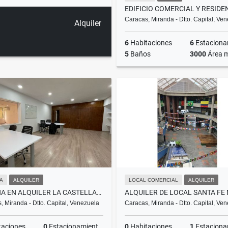
Caracas, Miranda - Dtto. Capital, Ve
Alquiler
6
Habitaciones
6
Estacionam
5
Baños
3000
Área 
US$3,000,000
NA
ALQUILER
LOCAL COMERCIAL
ALQUILER
OFICINA EN ALQUILER LA CASTELLANA
, Miranda - Dtto. Capital, Venezuela
Caracas, Miranda - Dtto. Capital, Ve
taciones
0
Estacionamientos
0
Habitaciones
1
Estacionam