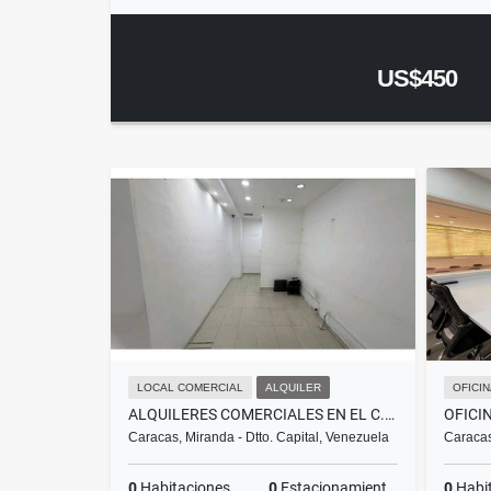
US$450
LOCAL COMERCIAL
ALQUILER
OFICI
ALQUILERES COMERCIALES EN EL C.C TERRAS 14$ X M2
Caracas, Miranda - Dtto. Capital, Venezuela
Caracas
0
Habitaciones
0
Estacionamientos
0
Habi