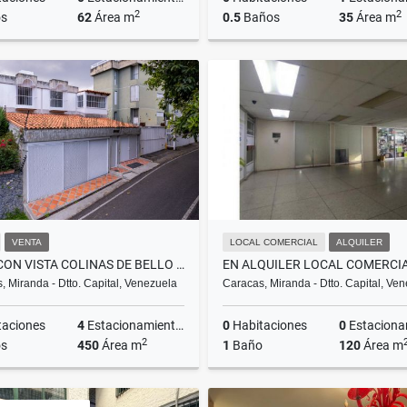
2
2
s
62
Área m
0.5
Baños
35
Área m
Alquiler
A
US$1,000
US$700
VENTA
LOCAL COMERCIAL
ALQUILER
CASA CON VISTA COLINAS DE BELLO MONTE 450 M2
, Miranda - Dtto. Capital, Venezuela
Caracas, Miranda - Dtto. Capital, Ve
taciones
4
Estacionamientos
0
Habitaciones
0
Estacionam
2
s
450
Área m
1
Baño
120
Área m
Venta
A