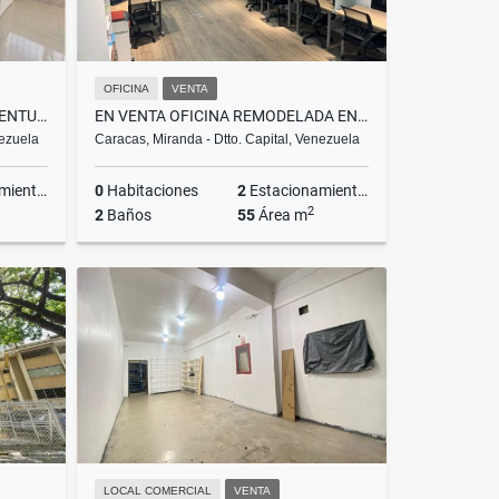
OFICINA
VENTA
BARUTA APARTAMENTO VISTAVENTURA EN VENTA 2H2B1P 62M2 REMODELADO
EN VENTA OFICINA REMODELADA EN SEBUCAN
nezuela
Caracas, Miranda - Dtto. Capital, Venezuela
ientos
0
Habitaciones
2
Estacionamientos
2
2
Baños
55
Área m
Venta
Venta
US$220,000
LOCAL COMERCIAL
VENTA