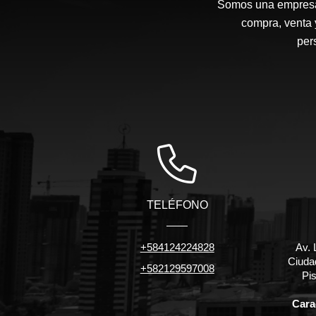
Somos una empresa d
compra, venta 
per
TELÉFONO
+584124224828
Av. 
Ciuda
+582129597008
Pis
Carac