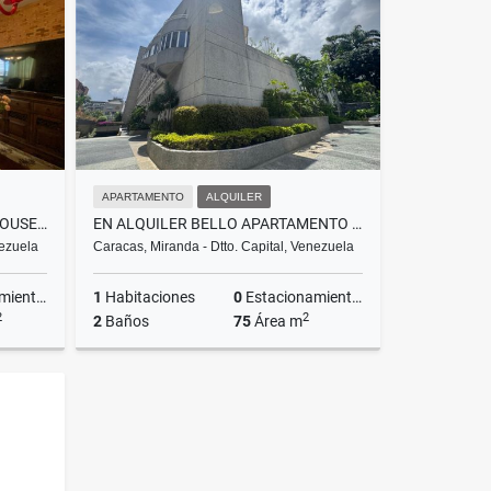
US$1,300
APARTAMENTO
ALQUILER
VENDO ESPECTACULAR PENT HOUSE EN URB. LA FLORIDA 500M2
EN ALQUILER BELLO APARTAMENTO EN ALTAMIRA 74M²
nezuela
Caracas, Miranda - Dtto. Capital, Venezuela
ientos
1
Habitaciones
0
Estacionamientos
2
2
2
Baños
75
Área m
Venta
Alquiler
US$1,600