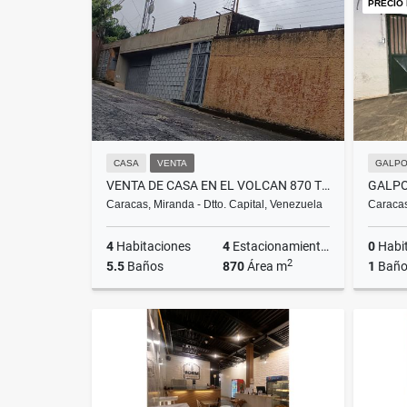
PRECIO
US$2,100
CASA
VENTA
GALPO
VENTA DE CASA EN EL VOLCAN 870 TERRENO 2.339 CONSTRUCCION
Caracas, Miranda - Dtto. Capital, Venezuela
Caracas
4
Habitaciones
4
Estacionamientos
0
Habi
2
5.5
Baños
870
Área m
1
Bañ
Venta
US$750,000