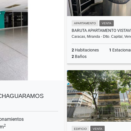
APARTAMENTO
VENTA
Caracas, Miranda - Dtto. Capital, Ve
2
Habitaciones
1
Estacionam
2
Baños
US$55,000
S CHAGUARAMOS
onamientos
2
 m
EDIFICIO
VENTA