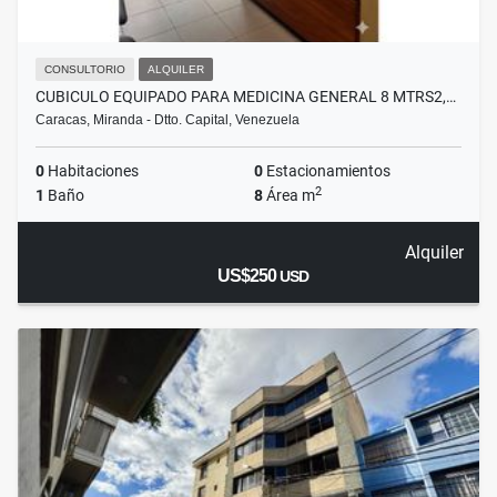
CONSULTORIO
ALQUILER
CUBICULO EQUIPADO PARA MEDICINA GENERAL 8 MTRS2,…
Caracas, Miranda - Dtto. Capital, Venezuela
0
Habitaciones
0
Estacionamientos
2
1
Baño
8
Área m
Alquiler
US$250
USD