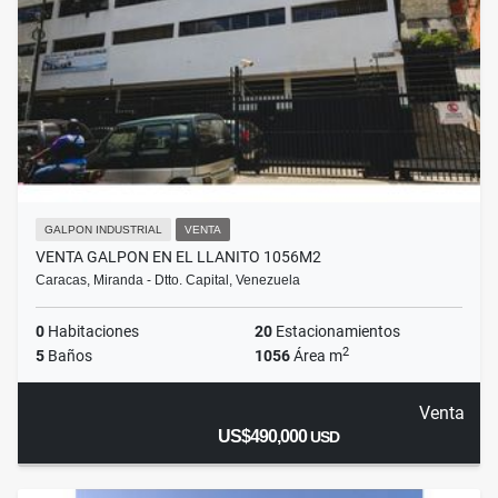
GALPON INDUSTRIAL
VENTA
VENTA GALPON EN EL LLANITO 1056M2
Caracas, Miranda - Dtto. Capital, Venezuela
0
Habitaciones
20
Estacionamientos
2
5
Baños
1056
Área m
Venta
US$490,000
USD