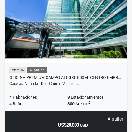
OFICINA
ALQUILER
OFICINA PREMIUM CAMPO ALEGRE 800M² CENTRO EMPR…
Caracas, Miranda - Dtto. Capital, Venezuela
4
Habitaciones
8
Estacionamientos
2
4
Baños
800
Área m
Alquiler
US$20,000
USD